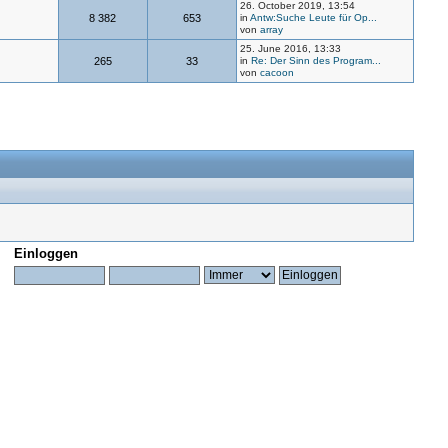
26. October 2019, 13:54
8 382
653
in
Antw:Suche Leute für Op...
von
array
25. June 2016, 13:33
265
33
in
Re: Der Sinn des Program...
von
cacoon
Einloggen