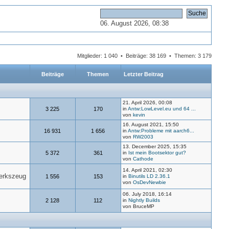
06. August 2026, 08:38
Mitglieder: 1 040 • Beiträge: 38 169 • Themen: 3 179
Beiträge
Themen
Letzter Beitrag
21. April 2026, 00:08
3 225
170
in
Antw:LowLevel.eu und 64 ...
von
kevin
16. August 2021, 15:50
16 931
1 656
in
Antw:Probleme mit aarch6...
von
RW2003
13. December 2025, 15:35
5 372
361
in
Ist mein Bootsektor gut?
von
Cathode
14. April 2021, 02:30
werkszeug
1 556
153
in
Binutils LD 2.36.1
von
OsDevNewbie
06. July 2018, 16:14
2 128
112
in
Nightly Builds
von BruceMP