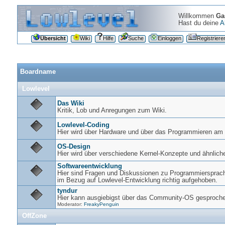
Willkommen
Ga
Hast du deine
A
Übersicht
Wiki
Hilfe
Suche
Einloggen
Registriere
Boardname
Lowlevel
Das Wiki
Kritik, Lob und Anregungen zum Wiki.
Lowlevel-Coding
Hier wird über Hardware und über das Programmieren am 
OS-Design
Hier wird über verschiedene Kernel-Konzepte und ähnliche
Softwareentwicklung
Hier sind Fragen und Diskussionen zu Programmiersprac
im Bezug auf Lowlevel-Entwicklung richtig aufgehoben.
tyndur
Hier kann ausgiebigst über das Community-OS gesproch
Moderator:
FreakyPenguin
OffZone