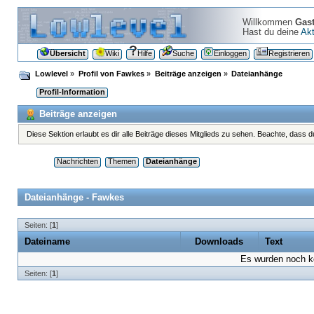
Willkommen
Gas
Hast du deine
Akt
Übersicht
Wiki
Hilfe
Suche
Einloggen
Registrieren
Lowlevel
»
Profil von Fawkes
»
Beiträge anzeigen
»
Dateianhänge
Profil-Information
Beiträge anzeigen
Diese Sektion erlaubt es dir alle Beiträge dieses Mitglieds zu sehen. Beachte, dass 
Nachrichten
Themen
Dateianhänge
Dateianhänge - Fawkes
Seiten: [
1
]
Dateiname
Downloads
Text
Es wurden noch ke
Seiten: [
1
]