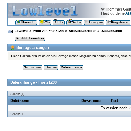
Willkommen
Gas
Hast du deine
Akt
Übersicht
Wiki
Hilfe
Suche
Einloggen
Registrieren
Lowlevel
»
Profil von Franz1299
»
Beiträge anzeigen
»
Dateianhänge
Profil-Information
Beiträge anzeigen
Diese Sektion erlaubt es dir alle Beiträge dieses Mitglieds zu sehen. Beachte, dass 
Nachrichten
Themen
Dateianhänge
Dateianhänge - Franz1299
Seiten: [
1
]
Dateiname
Downloads
Text
Es wurden noch ke
Seiten: [
1
]