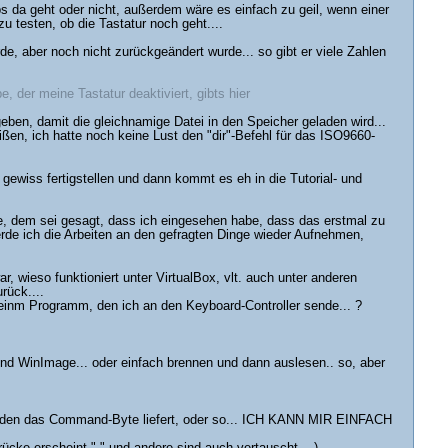
da geht oder nicht, außerdem wäre es einfach zu geil, wenn einer
u testen, ob die Tastatur noch geht....
e, aber noch nicht zurückgeändert wurde... so gibt er viele Zahlen
 der meine Tastatur deaktiviert, gibts hier
eben, damit die gleichnamige Datei in den Speicher geladen wird...
ßen, ich hatte noch keine Lust den "dir"-Befehl für das ISO9660-
 gewiss fertigstellen und dann kommt es eh in die Tutorial- und
be, dem sei gesagt, dass ich eingesehen habe, dass das erstmal zu
erde ich die Arbeiten an den gefragten Dinge wieder Aufnehmen,
r, wieso funktioniert unter VirtualBox, vlt. auch unter anderen
rück....
 meinm Programm, den ich an den Keyboard-Controller sende... ?
d WinImage... oder einfach brennen und dann auslesen.. so, aber
r, den das Command-Byte liefert, oder so... ICH KANN MIR EINFACH