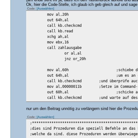
(am ende seht ihr ja, dass ich den Tastendruck abhole und aus
Ok, hier die Code-Stelle, ich glaub ich geb gleich auf und sage
Code:
[Auswählen]
mov al,20h
out 64h,al
call kb.checkcmd
call kb.read
xchg ah,al
mov ebx,16
call zahlausgabe
or al,al
jnz or_20h
mov al,60h
;schiebe d
out 64h,al
;um es an 
call kb.checkcmd
;und überprüfe auc
mov al,00000011b
;Setze im Command-
out 60h,al
;schicke a
call kb.checkcmd
;und warte auf des
jmp after_or_20h
nur um den Beitrag unnötig zu verlängern sind hier die Proz
or_20h:
Code:
[Auswählen]
mov al,60h
;s
;*************************************************
out 64h,al
;u
;dies sind Prozeduren die speziell Befehle an das 
call kb.checkcmd
;und überp
;welche da sind. diese Prozeduren werden überwiege
or al,00000011b
;Setze im Command-