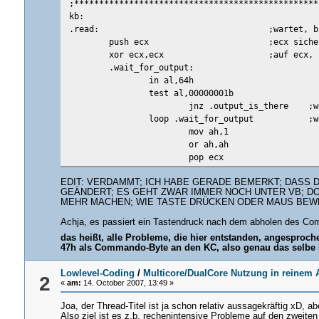
;*************************************************
out 60h,al
;s
kb:
call kb.checkcmd
;und warte
.read:
;wartet, b
after_or_20h:
push ecx
;ecx siche
xor ecx,ecx
;auf ecx, 
xor ax,ax
.wait_for_output:
int 16h
in al,64h
mov ah,0eh
test al,00000001b
int 10h
jnz .output_is_there
;w
loop .wait_for_output
;w
mov ah,1
or ah,ah
pop ecx
ret
EDIT: VERDAMMT; ICH HABE GERADE BEMERKT; DASS 
.output_is_there:
GEÄNDERT; ES GEHT ZWAR IMMER NOCH UNTER VB; DOCH
in al,60h
;hole Date
MEHR MACHEN; WIE TASTE DRÜCKEN ODER MAUS BEWE
xor ah,ah
;und lösch
pop ecx
;stelle Re
Achja, es passiert ein Tastendruck nach dem abholen des Co
ret
;u
das heißt, alle Probleme, die hier entstanden, angesproc
;************************* Variablen des IRQ12 ***
47h als Commando-Byte an den KC, also genau das selbe By
.checkcmd:
;p
push ax
;a
Lowlevel-Coding
/
Multicore/DualCore Nutzung in reine
2
«
am:
14. October 2007, 13:49 »
.loop_chkcmd:
in al,64h
;n
Joa, der Thread-Titel ist ja schon relativ aussagekräftig xD,
test al,00000010b
;und dort 
Also ziel ist es z.b. rechenintensive Probleme auf den zweite