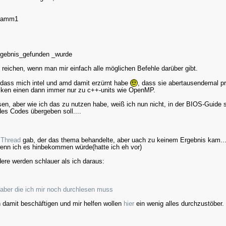
t, wiederhole den vorgang, bis das byte verarbeitet ist
telle ax nun wieder her
gramm1
 des KC verarbeitet sind *************************
gebnis_gefunden _wurde
 reichen, wenn man mir einfach alle möglichen Befehle darüber gibt.
, dass mich intel und amd damit erzürnt habe
, dass sie abertausendemal pr
icken einen dann immer nur zu c++-units wie OpenMP.
, aber wie ich das zu nutzen habe, weiß ich nun nicht, in der BIOS-Guide s
des Codes übergeben soll....
n
Thread
gab, der das thema behandelte, aber uach zu keinem Ergebnis kam..
wenn ich es hinbekommen würde(hatte ich eh vor)
dere werden schlauer als ich daraus:
, aber die ich mir noch durchlesen muss
h damit beschäftigen und mir helfen wollen
hier
ein wenig alles durchzustöber.