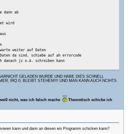
e dann ab
et wird
aus
n
warte weiter auf Daten
Daten da sind, schiebe auf ah errorcode
h danach jz o.ä. schreiben kann
 GARNICHT GELADEN WURDE UND HABE DIES SCHNELL
ER; IRQ 0; BLEIBT STEHEN!!!! UND MAN KANN AUCH NCIHTS
g (macht xor...)
 wei0 nicht, was ich falsch mache
Theoretisch schicke ich
ffer auf seine Verarbeitung wartet
aktivieren kann und dann an diesen ein Programm schicken kann?
ist