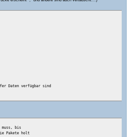
ücke erscheint "," und andere sind auch vertauscht....)
fer Daten verfügbar sind
 muss, bis
ie Pakete holt
fer Daten verfügbar sind