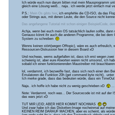
Ich würde euch nun darum bitten mal mein Mausprogramm unter
gleich eine Lösung weiß... naja.. ich werde jetzt einfach mal 
P.S.:
Mein Os gibts hier
, ich empfehle die CD-ISO, da das Flop
oder Strings aus, mit denen Leute, die den Source nicht kenn
Das angefangene Tutorial mit schon einigen BeispielCode, den 
Achja, wenn bei euch mein OS tatsächlich laufen sollte, dann 
Genauso könnt ihr auch die anderen Programme, die bei dem OS 
System zu schreiben
Wenns keinen stört(wegen Offtopic), wäre es auch erfreulich, w
Ressourcen-Diskussion hier in diesem Board xD
Und nochwas, wems aufgefallen ist, dass ich erst wegen zwei 
schwierig ist, aber eure Atworten waren nicht umsonst, ich h
sobald ich einen funktionierenden Maustreiber mit brauchbaren
lol, verdammt, ich bezweifle fast, dass sich noch einer den 
Emulatoren die Funktion 20h (get command byte nicht).. unter 
Ich merke grade, dass das bedeuten würde, dass ein TimeOut au
Naja.. ich hoffe ich habe nicht zu wenig geschrieben xD
...
Note: Verdammt, noch was... Der Sourcecode ist mit auf der 
das wars jetzt xD
TUT MIR LEID; ABER HIER KOMMT NOCHWAS
Und zwar habe ich das Disketten-Image nocheinmal auf meine
KEINEN REIM DARAUF MACHEN, aber es scheint, als würde s