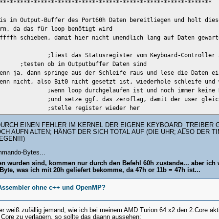
**************************************************************
chicke an den Daten-Port das Command-Byte
 auf dessen Annahme
is im Output-Buffer des Port60h Daten bereitliegen und holt dies
rn, da das für loop benötigt wird
ffffh schieben, damit hier nicht unendlich lang auf Daten gewart
;liest das Statusregister vom Keyboard-Controller 
;testen ob im Outputbuffer Daten sind
enn ja, dann springe aus der Schleife raus und lese die Daten ei
enn nicht, also Bit0 nicht gesetzt ist, wiederhole schleife und 
;wenn loop durchgelaufen ist und noch immer keine 
;und setze ggf. das zeroflag, damit der user gleic
;stelle register wieder her
;und springe zum aufrufsort zurück
DURCH EINEN FEHLER IM KERNEL DER EIGENE KEYBOARD_TREIBER
 AUFN ALTEN; HÄNGT DER SICH TOTAL AUF (DIE UHR; ALSO DER TIM
n aus dem Output-Buffer
GEN!!!)
e ah, da bei fehler auf ah der errorcode ist; setze ggf. zerofla
gister wieder her
mmando-Bytes...
nd springe zum Aufrufsort zurück
hen wurden sind, kommen nur durch den Befehl 60h zustande... aber ich
**********************
te, was ich mit 20h geliefert bekomme, da 47h or 11b = 47h ist...
rüft, ob der Befehl auch angenommen wurde, oder noch immer im Bu
x sichern, da es beim einlesen des Statusbytes zerstört wird
m Assembler ohne c++ und OpenMP?
ach al das Statusregister holen
 aber weiß zufällig jemand, wie ich bei meinem AMD Turion 64 x2 den 2.Core 
prüfen, ob Bit2, dass anzeigt, das etwas im out-buffer, gesetzt 
n Core zu verlagern, so sollte das daann aussehen: