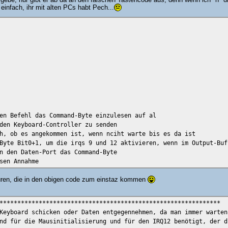
gebe, nur gibt er ab da an den falschen Tastencode aus, denn wenn ich "h" dr
 einfach, ihr mit alten PCs habt Pech...
en Befehl das Command-Byte einzulesen auf al
den Keyboard-Controller zu senden
h, ob es angekommen ist, wenn nciht warte bis es da ist
Byte Bit0+1, um die irqs 9 und 12 aktivieren, wenn im Output-Buf
n den Daten-Port das Command-Byte
sen Annahme
eduren, die in den obigen code zum einstaz kommen
chiebe den Befehl das Command-Byte einzulesen auf al
**************************************************************
m es an den Keyboard-Controller zu senden
Keyboard schicken oder Daten entgegennehmen, da man immer warten
rüfe auch, ob es angekommen ist, wenn nciht warte bis es da ist
nd für die Mausinitialisierung und für den IRQ12 benötigt, der d
Byte Bit0+1, um die irqs 9 und 12 aktivieren, wenn im Output-Buf