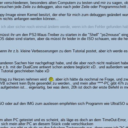
 verschiedenen, besonders alten Computern zu testen und mir zu sagen, obs 
versuchen jede Zeile zu debuggen, also nach jeder Zeile oder Programmschritt z
py-Image einen Kernel besitzt, der eher für mich zum debuggen geändert wurd
en nichts anfangen werden können...
ich aber sicher noch einmal ändern werde, wenn ich den Fehler gefunden habe,
müsst ihr um den PS2-Maus-Treiber zu starten in die "Shell" "ps2mouse" eing
dabei sind starten, aber da müsst ihr leider in die ISO schauen, wie die hei
enn ihr z.b. kleine Verbesserungen zu dem Tutorial postet, aber ich werde es
anderen Sachen hier nachgefragt habe, und die aber noch nicht realisiert ha
abe z.b. mit der DualCore antwort schon andere beglückt xD.. und außerdem w
 Tutorial geschrieben habe xD
Beitrag zu Herzen nehmen wird
, aber ich hätte da nochmal ne Frage, und zwa
VB scheint kein Byte gesendet zu werden.. und mein alter ****-PC gibt 47h zu
fgetreten ist... eigenartig, bei was denn, 20h ist doch der erste Befehl in
ISO oder auf den IMG zum auslesen empfehlen sich Programm wie UltraISO un
m alten PC getestet und es scheint, als läge es doch an dem TimeOut-Erro
ich mein alter PC an diesem Stück code verschlucken