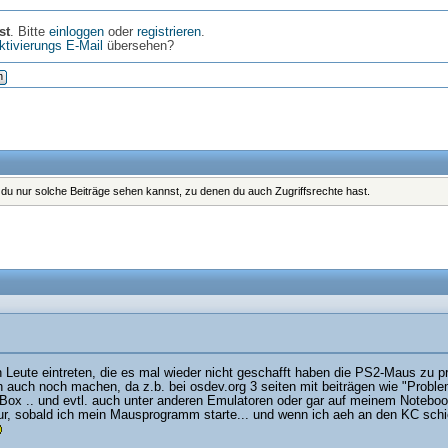
st
. Bitte
einloggen
oder
registrieren
.
ktivierungs E-Mail
übersehen?
n
s du nur solche Beiträge sehen kannst, zu denen du auch Zugriffsrechte hast.
 Leute eintreten, die es mal wieder nicht geschafft haben die PS2-Maus zu p
 ich auch noch machen, da z.b. bei osdev.org 3 seiten mit beiträgen wie "Pro
rtualBox .. und evtl. auch unter anderen Emulatoren oder gar auf meinem Not
tur, sobald ich mein Mausprogramm starte... und wenn ich aeh an den KC schic