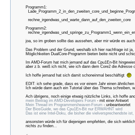
jnz .loop_chkcmd
;wenn nich
Programm1:
pop ax
;s
Lade_Programm_2_in_den_zweiten_core_und_beginne_Pro
ret
;************************* wartet bis alle Befehle
rechne_irgendwas_und_warte_dann_auf_den_zweiten_core
Programm2:
rechne_irgendwas_und_springe_zu_Programm1_wenn_ein_er
joa, so im groben sollte das aussehen, aber mir würde es auch
Das Problem und der Grund, weshalb ich hier nachfrage ist ja
Möglichkeiten DualCore-Programm bieten beite nicht und sch
Im AMD-Forum hat mich jemand auf das Cpu1En-Bit hingewiesen
aber z.b. weiß ich nicht, wie ich dann dem Core2 die Adresse 
Ich hoffe jemand hat sich damit schoneinmal beschäftigt
EDIT: ich sehe grade, dass es vor einem Jahr einen ähnliche
Ich würde dann auch ein Tutorial über das Thema schreiben, 
Ach übrigens, noch einige etwaig nützliche Links, ich hoffe an
mein Beitrag im AMD-Developers Forum
- mit einer Antwort
Mein Thread im Programmersheaven-Forum
- unbeantwortet
Der BiosGuide, wo das Cpu1En-Bit nur ERWÄHNT wird
Das ist eine Intel-Doku, die bisher die vielversprechendste ist
ansonsten würde ich für diejenigen empfehlen, die sich wirklic
nichts zu finden...