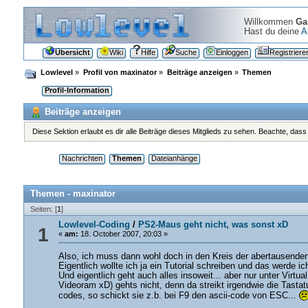
Willkommen
Ga
Hast du deine
A
Übersicht
Wiki
Hilfe
Suche
Einloggen
Registriere
Lowlevel
»
Profil von maxinator
»
Beiträge anzeigen
»
Themen
Profil-Information
Beiträge anzeigen
Diese Sektion erlaubt es dir alle Beiträge dieses Mitglieds zu sehen. Beachte, das
Nachrichten
Themen
Dateianhänge
Themen - maxinator
Seiten: [
1
]
Lowlevel-Coding
/
PS2-Maus geht nicht, was sonst xD
1
«
am:
18. October 2007, 20:03 »
Also, ich muss dann wohl doch in den Kreis der abertausenden
Eigentlich wollte ich ja ein Tutorial schreiben und das werde
Und eigentlich geht auch alles insoweit... aber nur unter Vi
Videoram xD) gehts nicht, denn da streikt irgendwie die Tasta
codes, so schickt sie z.b. bei F9 den ascii-code von ESC...