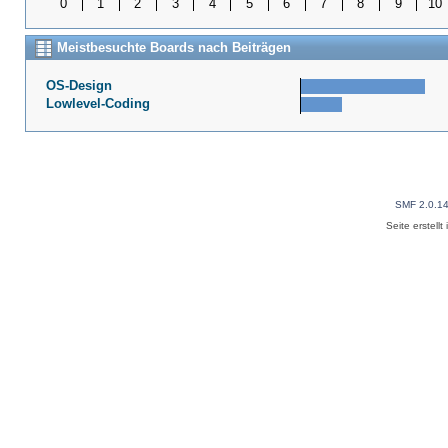
0
1
2
3
4
5
6
7
8
9
10
Meistbesuchte Boards nach Beiträgen
OS-Design
Lowlevel-Coding
SMF 2.0.1
Seite erstell