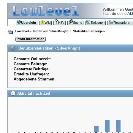
Willkommen
Gas
Hast du deine
Akt
Übersicht
Wiki
Hilfe
Suche
Einloggen
Registrieren
Lowlevel
»
Profil von SilverKnight
»
Statistiken anzeigen
Profil-Information
Benutzerstatistiken - SilverKnight
Gesamte Onlinezeit:
Gesamte Beiträge:
Gestartete Beiträge:
Erstellte Umfragen:
Abgegebene Stimmen:
Aktivität nach Zeit