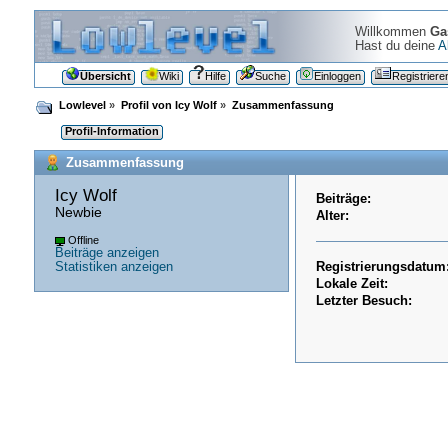
Willkommen
Ga
Hast du deine
A
Übersicht
Wiki
Hilfe
Suche
Einloggen
Registriere
Lowlevel
»
Profil von Icy Wolf
»
Zusammenfassung
Profil-Information
Zusammenfassung
Icy Wolf 
Beiträge:
Newbie
Alter:
Offline
Beiträge anzeigen
Statistiken anzeigen
Registrierungsdatum
Lokale Zeit:
Letzter Besuch: