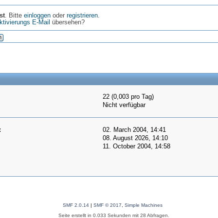
st
. Bitte
einloggen
oder
registrieren
.
ktivierungs E-Mail
übersehen?
n
22 (0,003 pro Tag)
Nicht verfügbar
:
02. March 2004, 14:41
08. August 2026, 14:10
11. October 2004, 14:58
SMF 2.0.14
|
SMF © 2017
,
Simple Machines
Seite erstellt in 0.033 Sekunden mit 28 Abfragen.