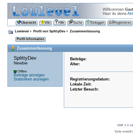
Willkommen
Gas
Hast du deine
Akt
Übersicht
Wiki
Hilfe
Suche
Einloggen
Registrieren
Lowlevel
»
Profil von SplittyDev
»
Zusammenfassung
Profil-Information
Zusammenfassung
SplittyDev 
Beiträge:
Newbie
Alter:
Offline
Beiträge anzeigen
Statistiken anzeigen
Registrierungsdatum:
Lokale Zeit:
Letzter Besuch:
SMF 2.0.1
Seite erstell