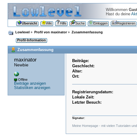
Willkommen
Gas
Hast du deine
Akt
Übersicht
Wiki
Hilfe
Suche
Einloggen
Registrieren
Lowlevel
»
Profil von maxinator
»
Zusammenfassung
Profil-Information
Zusammenfassung
maxinator 
Beiträge:
Newbie
Geschlecht:
Alter:
Ort:
Offline
Beiträge anzeigen
Statistiken anzeigen
Registrierungsdatum:
Lokale Zeit:
Letzter Besuch:
Signatur:
Meine Homepage - mit vielen Tutorialen 