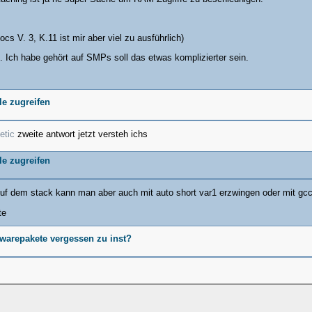
sks zurueck. Der aktuelle
eben und gespeichert, damit er
estellt werden kann
cs V. 3, K.11 ist mir aber viel zu ausführlich)
 Ich habe gehört auf SMPs soll das etwas komplizierter sein.
ern. Wenn nicht, springen wir
sen Prozessorzustand brauchen
le zugreifen
etic
zweite antwort jetzt versteh ichs
le zugreifen
h sind, geht es von vorne los
Auf dem stack kann man aber auch mit auto short var1 erzwingen oder mit gcc
te
twarepakete vergessen zu inst?
eren */