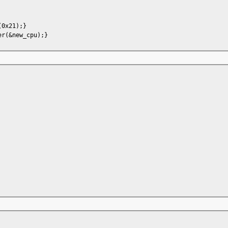
(0x21);}
er(&new_cpu);}