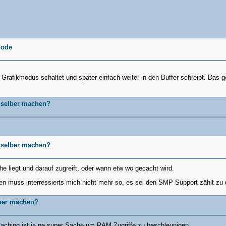
Mode
 des Tasks kopieren, damit es am
h einen Interrupt unterbrochen
rafikmodus schaltet und später einfach weiter in den Buffer schreibt. Das 
 den neuen Task unterschieben
rzustand "wieder her".
 selber machen?
DRD_STACKSIZE - sizeof(new_state));
 selber machen?
e eintragen und zurückgeben
e liegt und darauf zugreift, oder wann etw wo gecacht wird.
};
chen muss interressierts mich nicht mehr so, es sei den SMP Support zählt zu
ber machen?
aching ist ja ne super Sache um RAM Zugriffe zu beschleunigen.