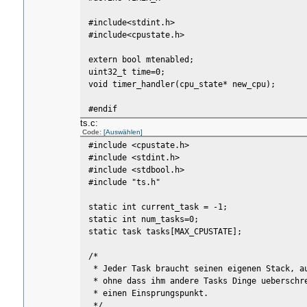
#include<stdint.h>
#include<cpustate.h>
extern bool mtenabled;
uint32_t time=0;
void timer_handler(cpu_state* new_cpu);
#endif
ts.c:
Code:
[Auswählen]
#include <cpustate.h>
#include <stdint.h>
#include <stdbool.h>
#include "ts.h"
static int current_task = -1;
static int num_tasks=0;
static task tasks[MAX_CPUSTATE];
/*
* Jeder Task braucht seinen eigenen Stack, a
* ohne dass ihm andere Tasks Dinge ueberschr
* einen Einsprungspunkt.
*/