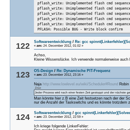
pflash_write: Unimplemented flash cmd sequenc
pflash_write: Unimplemented flash cmd sequenc
pflash_write: Unimplemented flash cmd sequenc
pflash_write: Unimplemented flash cmd sequenc
pflash_write: Unimplemented flash cmd sequenc
PFLASH: Possible BUG - Write block confirm
Softwareentwicklung
/
Re: gcc spinnt(Linkerfehler)[S
122
«
am:
24. December 2012, 01:02 »
Achso,
Kleine Wissenslücke. Ich verwende normalerweise auch ka
OS-Design
/
Re: Dynamische PIT-Frequenz
123
«
am:
23. December 2012, 23:16 »
Naja
http://www.lowlevel.eu/wiki/Scheduler#Round
Robin
Zitat
Jeder Prozess wird nach einer festen Zeit gestoppt und der nächste ge
Man könnte hier z.B eine Zeit festsetzen nach der der S
nur die Anzahl der Taskswitchs und es könnte trotzdem 
Softwareentwicklung
/
gcc spinnt(Linkerfehler)[Solve
124
«
am:
23. December 2012, 22:59 »
Ich kriege folgende LinkerFehler: