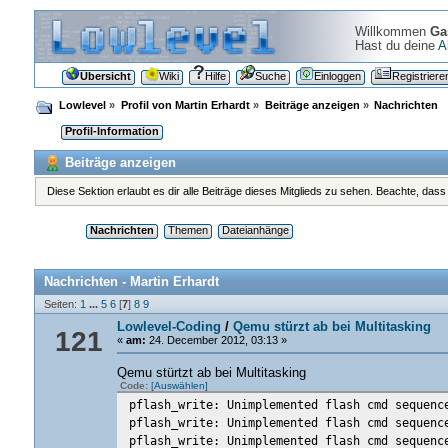
Willkommen
Ga
Hast du deine
A
Übersicht
Wiki
Hilfe
Suche
Einloggen
Registriere
Lowlevel
»
Profil von Martin Erhardt
»
Beiträge anzeigen
»
Nachrichten
Profil-Information
Beiträge anzeigen
Diese Sektion erlaubt es dir alle Beiträge dieses Mitglieds zu sehen. Beachte, das
Nachrichten
Themen
Dateianhänge
Nachrichten - Martin Erhardt
Seiten:
1
...
5
6
[
7
]
8
9
Lowlevel-Coding
/
Qemu stürzt ab bei Multitasking
121
«
am:
24. December 2012, 03:13 »
Qemu stürtzt ab bei Multitasking
Code:
[Auswählen]
pflash_write: Unimplemented flash cmd sequenc
pflash_write: Unimplemented flash cmd sequenc
pflash_write: Unimplemented flash cmd sequenc