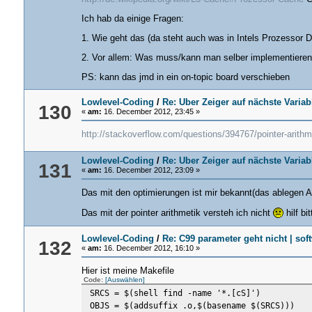
* Gibt den Prozessorzustand des naechsten Ta
* Prozessorzustand wird als Parameter ueberg
Ich hab da einige Fragen:
* beim naechsten Aufruf des Tasks wiederherg
1. Wie geht das (da steht auch was in Intels Prozessor Do
*/
cpu_state* schedule(cpu_state* cpu)
2. Vor allem: Was muss/kann man selber implementieren.
{
/*
PS: kann das jmd in ein on-topic board verschieben
* Wenn schon ein Task laeuft, Zustand sich
* gerade zum ersten Mal in einen Task. Die
Lowlevel-Coding
/
Re: Über Zeiger auf nächste Variab
130
«
am:
16. December 2012, 23:45 »
* wir spaeter nicht wieder.
*/
http://stackoverflow.com/questions/394767/pointer-arithm
if (current_task >= 0) {
tasks[current_task].state = cpu;
Lowlevel-Coding
/
Re: Über Zeiger auf nächste Variab
}
131
«
am:
16. December 2012, 23:09 »
/*
* Naechsten Task auswaehlen. Wenn alle durc
Das mit den optimierungen ist mir bekannt(das ablegen 
*/
Das mit der pointer arithmetik versteh ich nicht
hilf bit
current_task++;
current_task %= num_tasks;
Lowlevel-Coding
/
Re: C99 parameter geht nicht | sof
132
«
am:
16. December 2012, 16:10 »
/* Prozessorzustand des neuen Tasks aktivi
cpu = tasks[current_task].state;
Hier ist meine Makefile
Code:
[Auswählen]
return cpu;
SRCS = $(shell find -name '*.[cS]')
}
OBJS = $(addsuffix .o,$(basename $(SRCS)))