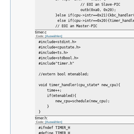
// EOI an Slave-PIC
outb(0xa0, 0x20);
}else if(cpu->intr==0x21){kbc_handler
else if(cpu->intr==0x20){timer_handl
// EOI an Master-PIC
outb(0x20, 0x20);
timer.c
Code:
[Auswählen]
return new_cpu;
#include<stdint.h>
}
#include<cpustate.h>
#include<ts.h>
#include<stdbool.h>
#include"timer.h"
//extern bool mtenabled;
void timer_handler(cpu_state* new_cpu){
time++;
if(mtenabled){
new_cpu=schedule(new_cpu);
}
}
timer.h:
Code:
[Auswählen]
#ifndef TIMER_H
#define TIMER_H