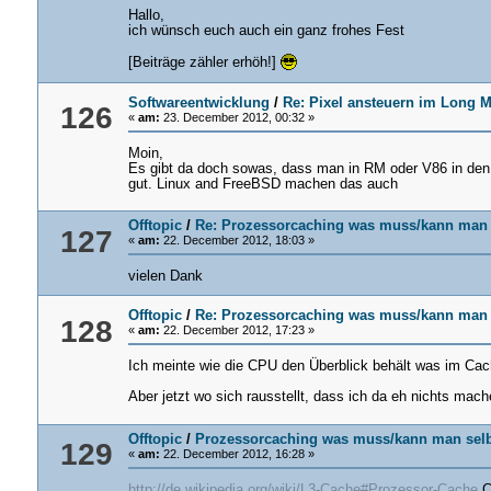
.eflags = 0x202,
Hallo,
};
ich wünsch euch auch ein ganz frohes Fest
/*
* Stack erstellen
[Beiträge zähler erhöh!]
*/
uint8_t new_stack[STDRD_STACKSIZE];
Softwareentwicklung
/
Re: Pixel ansteuern im Long 
126
«
am:
23. December 2012, 00:32 »
/*
* Den angelegten CPU-Zustand auf den Stack
Moin,
* Ende so aussieht als waere der Task durc
Es gibt da doch sowas, dass man in RM oder V86 in den G
* worden. So kann man dem Interrupthandler
gut. Linux and FreeBSD machen das auch
* und er stellt einfach den neuen Prozesso
*/
Offtopic
/
Re: Prozessorcaching was muss/kann man
127
cpu_state* state = (void*) (&new_stack + ST
«
am:
22. December 2012, 18:03 »
*state = new_state;
vielen Dank
num_tasks++;
/*
Offtopic
/
Re: Prozessorcaching was muss/kann man
128
«
am:
22. December 2012, 17:23 »
* neuen Task struct erstellen, in die List
*/
Ich meinte wie die CPU den Überblick behält was im Cach
task new_task ={state,new_stack,num_tasks
tasks[num_tasks]=new_task;
Aber jetzt wo sich rausstellt, dass ich da eh nichts ma
return &new_task;
Offtopic
/
Prozessorcaching was muss/kann man sel
129
}
«
am:
22. December 2012, 16:28 »
/*
http://de.wikipedia.org/wiki/L3-Cache#Prozessor-Cache
C