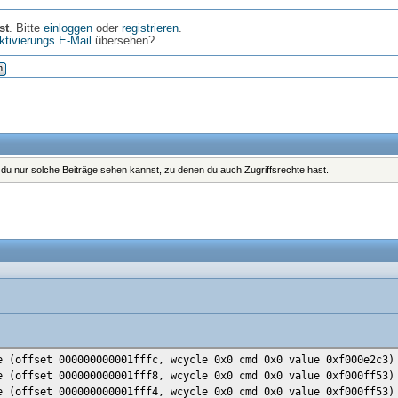
st
. Bitte
einloggen
oder
registrieren
.
ktivierungs E-Mail
übersehen?
n
s du nur solche Beiträge sehen kannst, zu denen du auch Zugriffsrechte hast.
e (offset 000000000001fffc, wcycle 0x0 cmd 0x0 value 0xf000e2c3)
e (offset 000000000001fff8, wcycle 0x0 cmd 0x0 value 0xf000ff53)
e (offset 000000000001fff4, wcycle 0x0 cmd 0x0 value 0xf000ff53)