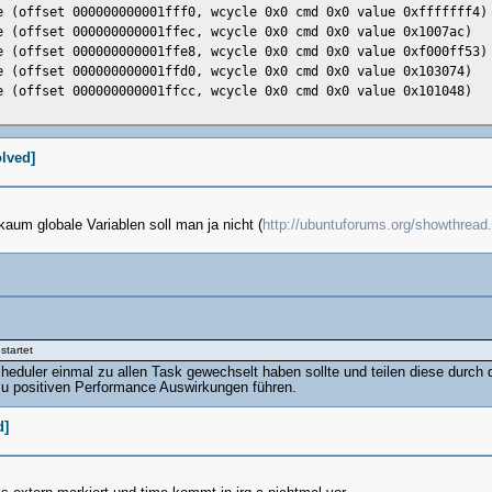
e (offset 000000000001fff0, wcycle 0x0 cmd 0x0 value 0xfffffff4)
e (offset 000000000001ffec, wcycle 0x0 cmd 0x0 value 0x1007ac)
e (offset 000000000001ffe8, wcycle 0x0 cmd 0x0 value 0xf000ff53)
e (offset 000000000001ffd0, wcycle 0x0 cmd 0x0 value 0x103074)
e (offset 000000000001ffcc, wcycle 0x0 cmd 0x0 value 0x101048)
olved]
um globale Variablen soll man ja nicht (
http://ubuntuforums.org/showthrea
startet
cheduler einmal zu allen Task gewechselt haben sollte und teilen diese durch
zu positiven Performance Auswirkungen führen.
d]