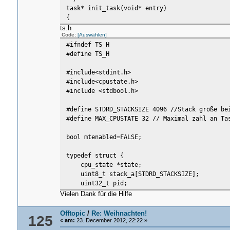
task* init_task(void* entry)
{
if(!mtenabled){
ts.h
Code:
[Auswählen]
mtenabled=TRUE;
#ifndef TS_H
}
#define TS_H
/*
* CPU-Zustand fuer den neuen Task festle
#include<stdint.h>
*/
#include<cpustate.h>
cpu_state new_state = {
#include <stdbool.h>
.eax = 0,
.ebx = 0,
#define STDRD_STACKSIZE 4096 //Stack größe be
.ecx = 0,
#define MAX_CPUSTATE 32 // Maximal zahl an Ta
.edx = 0,
.esi = 0,
bool mtenabled=FALSE;
.edi = 0,
.ebp = 0,
typedef struct {
//.esp = unbenutzt (kein Ring-Wechsel
cpu_state *state;
.eip = (uint32_t) entry,
uint8_t stack_a[STDRD_STACKSIZE];
uint32_t pid;
/* Ring-0-Segmentregister */
} task;
.cs = 0x08,
Vielen Dank für die Hilfe
task* init_task(void* entry);
//.ss = unbenutzt (kein Ring-Wechsel
cpu_state* schedule(cpu_state* cpu);
Offtopic
/
Re: Weihnachten!
125
#endif
/* IRQs einschalten (IF = 1) */
«
am:
23. December 2012, 22:22 »