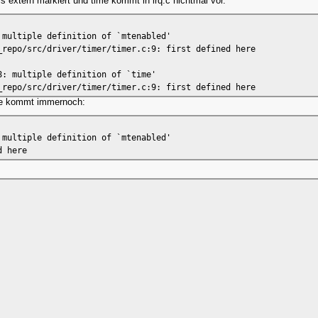
 extern markiert und time kommt in irq.c nichtmal vor.
 multiple definition of `mtenabled'
_repo/src/driver/timer/timer.c:9: first defined here
8: multiple definition of `time'
_repo/src/driver/timer/timer.c:9: first defined here
re kommt immernoch:
 multiple definition of `mtenabled'
d here