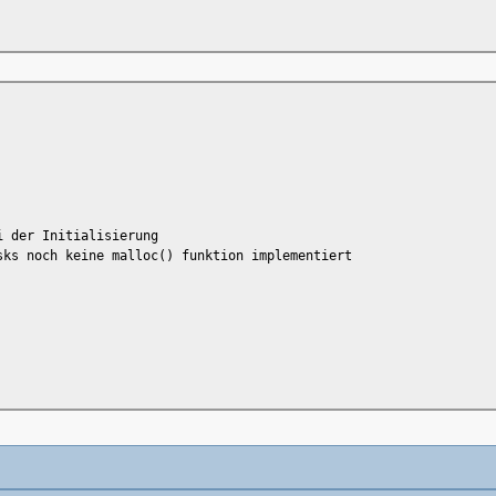
gen
i der Initialisierung
sks noch keine malloc() funktion implementiert
)
)