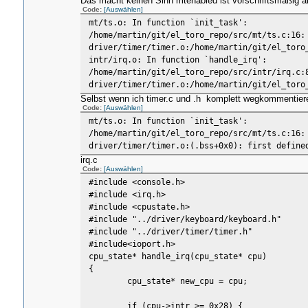
Das macht keinen Sinn mtenabled ist vorschriftsmäßig als
Code:
[Auswählen]
mt/ts.o: In function `init_task':
/home/martin/git/el_toro_repo/src/mt/ts.c:16:
driver/timer/timer.o:/home/martin/git/el_toro
intr/irq.o: In function `handle_irq':
/home/martin/git/el_toro_repo/src/intr/irq.c:
driver/timer/timer.o:/home/martin/git/el_toro
Selbst wenn ich timer.c und .h komplett wegkommentie
Code:
[Auswählen]
mt/ts.o: In function `init_task':
/home/martin/git/el_toro_repo/src/mt/ts.c:16:
driver/timer/timer.o:(.bss+0x0): first define
irq.c
Code:
[Auswählen]
#include <console.h>
#include <irq.h>
#include <cpustate.h>
#include "../driver/keyboard/keyboard.h"
#include "../driver/timer/timer.h"
#include<ioport.h>
cpu_state* handle_irq(cpu_state* cpu)
{
cpu_state* new_cpu = cpu;
if (cpu->intr >= 0x28) {