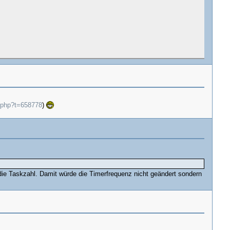
d.php?t=658778
)
 die Taskzahl. Damit würde die Timerfrequenz nicht geändert sondern