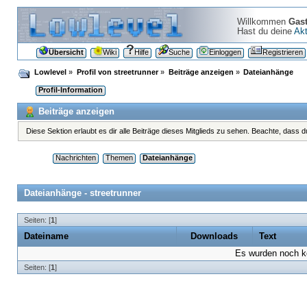
Willkommen
Gas
Hast du deine
Akt
Übersicht
Wiki
Hilfe
Suche
Einloggen
Registrieren
Lowlevel
»
Profil von streetrunner
»
Beiträge anzeigen
»
Dateianhänge
Profil-Information
Beiträge anzeigen
Diese Sektion erlaubt es dir alle Beiträge dieses Mitglieds zu sehen. Beachte, dass 
Nachrichten
Themen
Dateianhänge
Dateianhänge - streetrunner
Seiten: [
1
]
Dateiname
Downloads
Text
Es wurden noch ke
Seiten: [
1
]