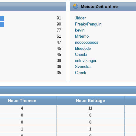
Meiste Zeit online
91
Jidder
90
FreakyPenguin
77
kevin
61
MNemo
47
nooooooooos
45
bluecode
45
Cheebi
38
erik.vikinger
36
Svenska
35
Cjreek
Neue Themen
Neue Beiträge
4
11
0
0
0
0
1
1