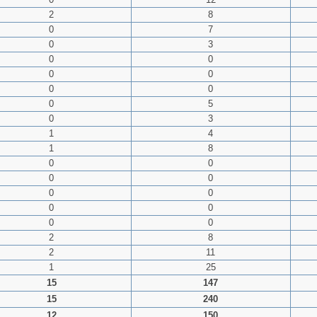
2
8
0
7
0
3
0
0
0
0
0
0
0
5
0
3
1
4
1
8
0
0
0
0
0
0
0
0
0
0
2
8
2
11
1
25
15
147
15
240
12
150