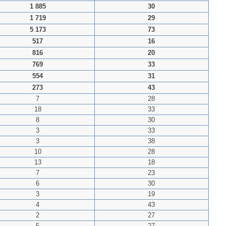
1 885
30
1 719
29
5 173
73
517
16
816
20
769
33
554
31
273
43
7
28
18
33
8
30
3
33
3
38
10
28
13
18
7
23
6
30
3
19
4
43
2
27
5
27