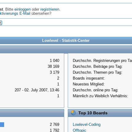
st
. Bitte
einloggen
oder
registrieren
.
ktivierungs E-Mail
übersehen?
n
Lowlevel - Statistik-Center
1 040
Durchschn. Registrierungen pro Ta
38 169
Durchschn. Beiträge pro Tag:
3 179
Durchschn. Themen pro Tag:
2
Boards insgesamt:
1
Neuestes Mitglied:
207 - 02. July 2007, 13:46
Durchschn. online pro Tag:
1
Männlich zu Weiblich Verhältnis:
Top 10 Boards
2 769
Lowlevel-Coding
1 792
Offtopic