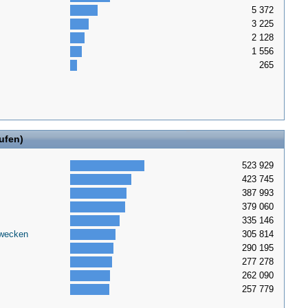
5 372
3 225
2 128
1 556
265
ufen)
523 929
423 745
387 993
379 060
335 146
fwecken
305 814
290 195
277 278
262 090
257 779