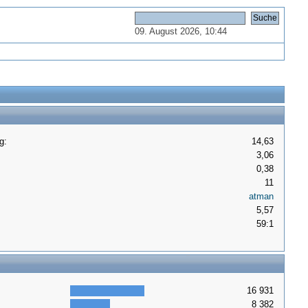
09. August 2026, 10:44
g:
14,63
3,06
0,38
11
atman
5,57
59:1
16 931
8 382