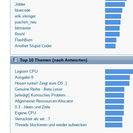
Jidder
bluecode
erik.vikinger
joachim_neu
bitmaster
Roshl
FlashBurn
Another Stupid Coder
Top 10 Themen (nach Antworten)
Logisim CPU
Ausgabe 8
Hosen runter! Zeigt eure OS ;)
Genuine Reihe - Beta Leser
[erledigt] Komisches Problem ...
Allgemeiner Ressourcen-Allocator
0.3 - Ideen und Ziele
Eigene CPU
Verrückter als wir...?
Threads blockieren und wieder aufwecken