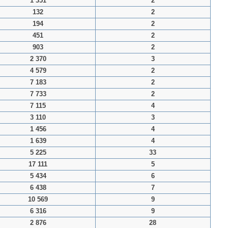
1 351
2
132
2
194
2
451
2
903
2
2 370
3
4 579
2
7 183
2
7 733
2
7 115
4
3 110
3
1 456
4
1 639
4
5 225
33
17 111
5
5 434
6
6 438
7
10 569
9
6 316
9
2 876
28