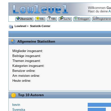
Willkommen
Ga
Hast du deine
A
Übersicht
Wiki
Hilfe
Suche
Einloggen
Registriere
Lowlevel
»
Statistik-Center
Allgemeine Statistiken
Mitglieder insgesamt:
Beiträge insgesamt:
Themen insgesamt:
Kategorien insgesamt:
Benutzer online:
Am meisten online:
Heute online:
Top 10 Autoren
kevin
Svenska