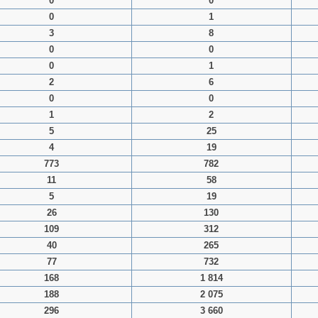
0
0
0
1
3
8
0
0
0
1
2
6
0
0
1
2
5
25
4
19
773
782
11
58
5
19
26
130
109
312
40
265
77
732
168
1 814
188
2 075
296
3 660