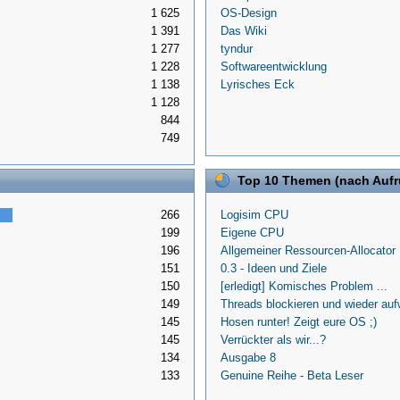
1 625
OS-Design
1 391
Das Wiki
1 277
tyndur
1 228
Softwareentwicklung
1 138
Lyrisches Eck
1 128
844
749
Top 10 Themen (nach Aufr
266
Logisim CPU
199
Eigene CPU
196
Allgemeiner Ressourcen-Allocator
151
0.3 - Ideen und Ziele
150
[erledigt] Komisches Problem ...
149
Threads blockieren und wieder au
145
Hosen runter! Zeigt eure OS ;)
145
Verrückter als wir...?
134
Ausgabe 8
133
Genuine Reihe - Beta Leser