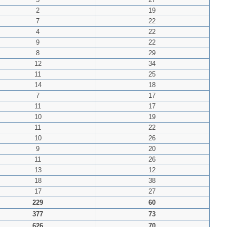
2
19
7
22
4
22
9
22
8
29
12
34
11
25
14
18
7
17
11
17
10
19
11
22
10
26
9
20
11
26
13
12
18
38
17
27
229
60
377
73
626
70