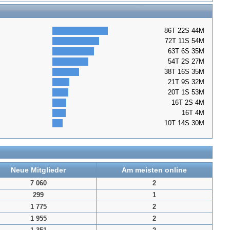
86T 22S 44M
72T 11S 54M
63T 6S 35M
54T 2S 27M
38T 16S 35M
21T 9S 32M
20T 1S 53M
16T 2S 4M
16T 4M
10T 14S 30M
Neue Mitglieder
Am meisten online
7 060
2
299
1
1 775
2
1 955
2