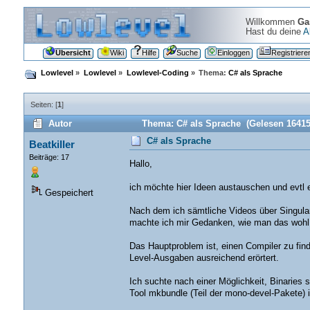
Willkommen
Ga
Hast du deine
A
Übersicht
Wiki
Hilfe
Suche
Einloggen
Registriere
Lowlevel
»
Lowlevel
»
Lowlevel-Coding
»
Thema:
C# als Sprache
Seiten: [
1
]
Autor
Thema: C# als Sprache (Gelesen 16415
C# als Sprache
Beatkiller
Beiträge: 17
Hallo,
ich möchte hier Ideen austauschen und evtl e
Gespeichert
Nach dem ich sämtliche Videos über Singular
machte ich mir Gedanken, wie man das wohl a
Das Hauptproblem ist, einen Compiler zu finde
Level-Ausgaben ausreichend erörtert.
Ich suchte nach einer Möglichkeit, Binaries
Tool mkbundle (Teil der mono-devel-Pakete) 