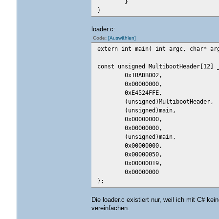
}
}
loader.c:
Code:
[Auswählen]
extern int main( int argc, char* ar
const unsigned MultibootHeader[12] 
0x1BADB002,
0x00000000,
0xE4524FFE,
(unsigned)MultibootHeader,
(unsigned)main,
0x00000000,
0x00000000,
(unsigned)main,
0x00000000,
0x00000050,
0x00000019,
0x00000000
};
Die loader.c existiert nur, weil ich mit C# 
vereinfachen.