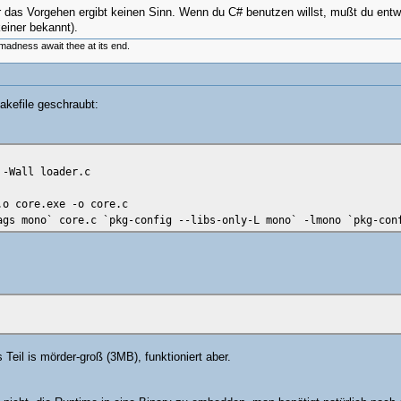
r das Vorgehen ergibt keinen Sinn. Wenn du C# benutzen willst, mußt du entw
einer bekannt).
madness await thee at its end.
akefile geschraubt:
 -Wall loader.c
.o core.exe -o core.c
ags mono` core.c `pkg-config --libs-only-L mono` -lmono `pkg-con
Teil is mörder-groß (3MB), funktioniert aber.