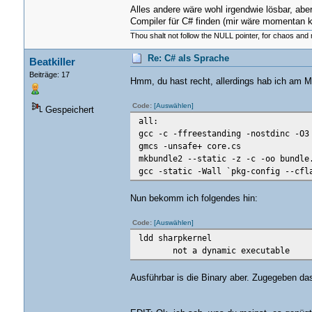
Alles andere wäre wohl irgendwie lösbar, abe
Compiler für C# finden (mir wäre momentan k
Thou shalt not follow the NULL pointer, for chaos and 
Re: C# als Sprache
Beatkiller
Beiträge: 17
Hmm, du hast recht, allerdings hab ich am M
Code:
[Auswählen]
Gespeichert
all:
gcc -c -ffreestanding -nostdinc -O3
gmcs -unsafe+ core.cs
mkbundle2 --static -z -c -oo bundle
gcc -static -Wall `pkg-config --cfl
Nun bekomm ich folgendes hin:
Code:
[Auswählen]
ldd sharpkernel
not a dynamic executable
Ausführbar is die Binary aber. Zugegeben das 