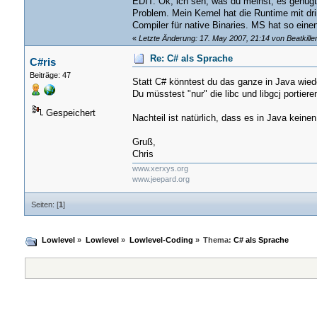
EDIT: Ok, ich seh, was du meinst, es genügt
Problem. Mein Kernel hat die Runtime mit drin
Compiler für native Binaries. MS hat so einen
«
Letzte Änderung: 17. May 2007, 21:14 von Beatkille
Re: C# als Sprache
C#ris
Beiträge: 47
Statt C# könntest du das ganze in Java wied
Du müsstest "nur" die libc und libgcj portieren
Gespeichert
Nachteil ist natürlich, dass es in Java kein
Gruß,
Chris
www.xerxys.org
www.jeepard.org
Seiten: [
1
]
Lowlevel
»
Lowlevel
»
Lowlevel-Coding
»
Thema:
C# als Sprache