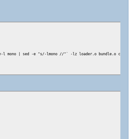
y-l mono | sed -e "s/-lmono //"` -lz loader.o bundle.o core.o -o