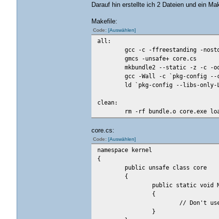
Darauf hin erstellte ich 2 Dateien und ein Make
Makefile:
Code:
[Auswählen]
all:
gcc -c -ffreestanding -nost
gmcs -unsafe+ core.cs
mkbundle2 --static -z -c -o
gcc -Wall -c `pkg-config --
ld `pkg-config --libs-only-
clean:
rm -rf bundle.o core.exe lo
core.cs:
Code:
[Auswählen]
namespace kernel
{
public unsafe class core
{
public static void 
{
// Don't us
}