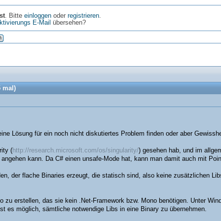
st
. Bitte
einloggen
oder
registrieren
.
ktivierungs E-Mail
übersehen?
n
 mal)
ine Lösung für ein noch nicht diskutiertes Problem finden oder aber Gewisshei
ity (
http://research.microsoft.com/os/singularity/
) gesehen hab, und im allgem
ngehen kann. Da C# einen unsafe-Mode hat, kann man damit auch mit Pointer
n, der flache Binaries erzeugt, die statisch sind, also keine zusätzlichen Li
 so zu erstellen, das sie kein .Net-Framework bzw. Mono benötigen. Unter Win
ist es möglich, sämtliche notwendige Libs in eine Binary zu übernehmen.