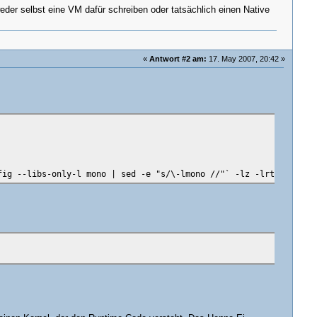
eder selbst eine VM dafür schreiben oder tatsächlich einen Native
«
Antwort #2 am:
17. May 2007, 20:42 »
fig --libs-only-l mono | sed -e "s/\-lmono //"` -lz -lrt loader.