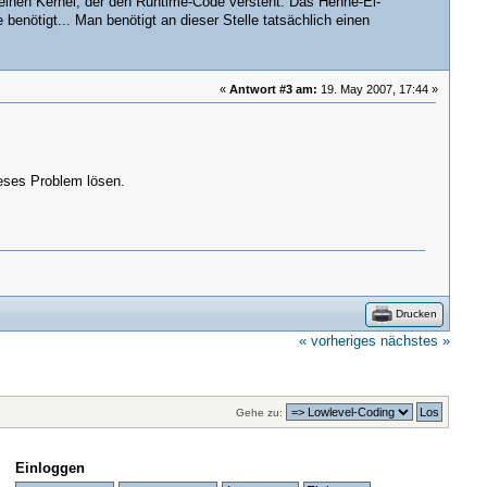
 einen Kernel, der den Runtime-Code versteht. Das Henne-Ei-
 benötigt... Man benötigt an dieser Stelle tatsächlich einen
«
Antwort #3 am:
19. May 2007, 17:44 »
ieses Problem lösen.
Drucken
« vorheriges
nächstes »
Gehe zu:
Einloggen