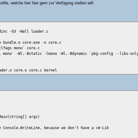
file, welche hier hier gern zur Verfügung stellen will:
dinc -O3 -Wall loader.c
o bundle.o core.exe -o core.c
clfags mono` core.c
L mono` -Wl,-Bstatic -lmono -Wl,-Bdynamic `pkg-config --libs-onl
ader.o core.o core.c kernel
Main(string[] args)
e Console.WriteLine, because we don't have a c#-Lib