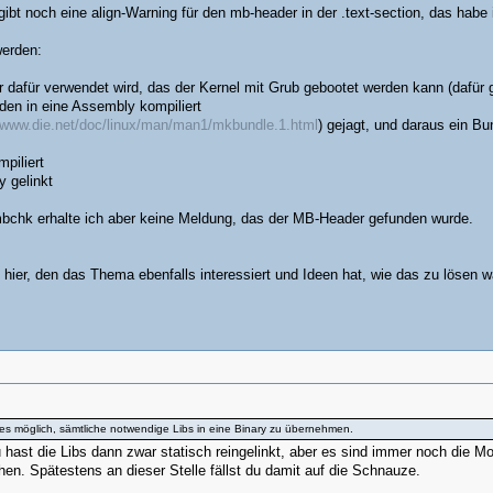
gibt noch eine align-Warning für den mb-header in der .text-section, das habe i
werden:
der dafür verwendet wird, das der Kernel mit Grub gebootet werden kann (dafür
rden in eine Assembly kompiliert
//www.die.net/doc/linux/man/man1/mkbundle.1.html
) gejagt, und daraus ein Bu
piliert
y gelinkt
t mbchk erhalte ich aber keine Meldung, das der MB-Header gefunden wurde.
n) hier, den das Thema ebenfalls interessiert und Ideen hat, wie das zu lösen w
 es möglich, sämtliche notwendige Libs in eine Binary zu übernehmen.
u hast die Libs dann zwar statisch reingelinkt, aber es sind immer noch die M
en. Spätestens an dieser Stelle fällst du damit auf die Schnauze.