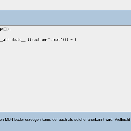
gv[]);
__attribute__ ((section(".text"))) = {
keinen MB-Header erzeugen kann, der auch als solcher anerkannt wird. Viellei