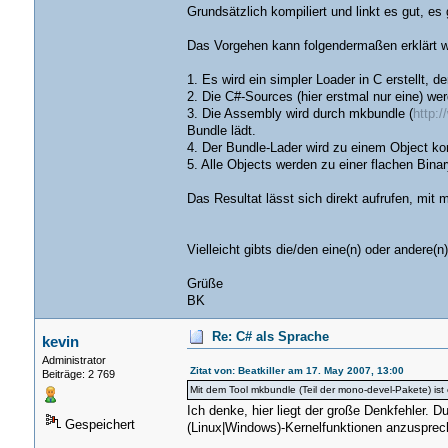
Grundsätzlich kompiliert und linkt es gut, es 
Das Vorgehen kann folgendermaßen erklärt 
1. Es wird ein simpler Loader in C erstellt, 
2. Die C#-Sources (hier erstmal nur eine) we
3. Die Assembly wird durch mkbundle (
http:
Bundle lädt.
4. Der Bundle-Lader wird zu einem Object kom
5. Alle Objects werden zu einer flachen Binar
Das Resultat lässt sich direkt aufrufen, mi
Vielleicht gibts die/den eine(n) oder andere(
Grüße
BK
Re: C# als Sprache
kevin
Administrator
Zitat von: Beatkiller am 17. May 2007, 13:00
Beiträge: 2 769
Mit dem Tool mkbundle (Teil der mono-devel-Pakete) ist
Ich denke, hier liegt der große Denkfehler. D
Gespeichert
(Linux|Windows)-Kernelfunktionen anzusprech