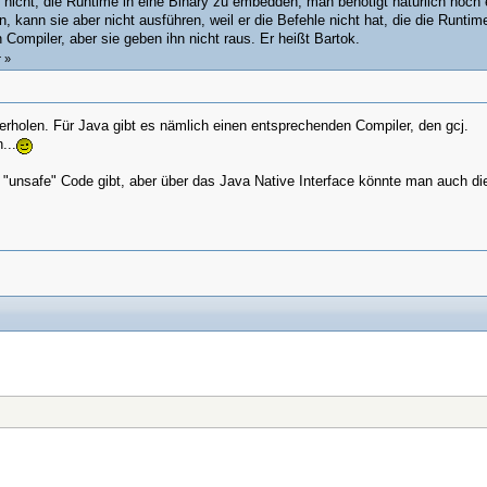
 nicht, die Runtime in eine Binary zu embedden, man benötigt natürlich noch
, kann sie aber nicht ausführen, weil er die Befehle nicht hat, die die Runtime
 Compiler, aber sie geben ihn nicht raus. Er heißt Bartok.
r
»
erholen. Für Java gibt es nämlich einen entsprechenden Compiler, den gcj.
...
en "unsafe" Code gibt, aber über das Java Native Interface könnte man auch d