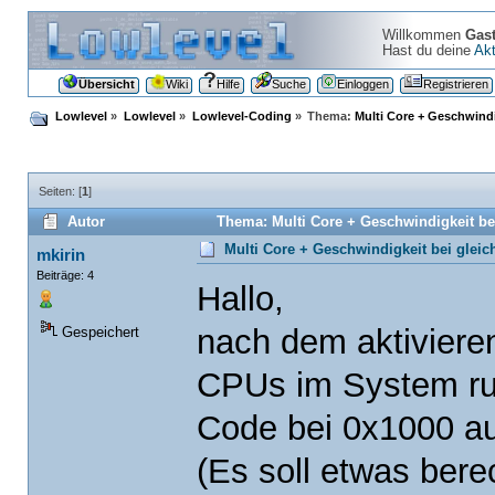
Willkommen
Gas
Hast du deine
Akt
Übersicht
Wiki
Hilfe
Suche
Einloggen
Registrieren
Lowlevel
»
Lowlevel
»
Lowlevel-Coding
»
Thema:
Multi Core + Geschwindi
Seiten: [
1
]
Autor
Thema: Multi Core + Geschwindigkeit be
Multi Core + Geschwindigkeit bei glei
mkirin
Beiträge: 4
Hallo,
nach dem aktivieren 
Gespeichert
CPUs im System ruf
Code bei 0x1000 au
(Es soll etwas ber