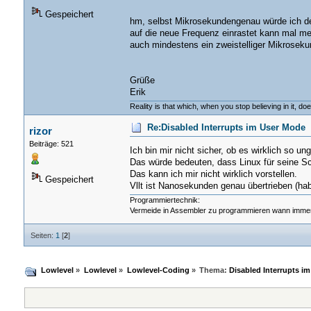
Gespeichert
hm, selbst Mikrosekundengenau würde ich de
auf die neue Frequenz einrastet kann mal meh
auch mindestens ein zweistelliger Mikroseku
Grüße
Erik
Reality is that which, when you stop believing in it, do
Re:Disabled Interrupts im User Mode
rizor
Beiträge: 521
Ich bin mir nicht sicher, ob es wirklich so ung
Das würde bedeuten, dass Linux für seine S
Das kann ich mir nicht wirklich vorstellen.
Gespeichert
Vllt ist Nanosekunden genau übertrieben (ha
Programmiertechnik:
Vermeide in Assembler zu programmieren wann immer
Seiten:
1
[
2
]
Lowlevel
»
Lowlevel
»
Lowlevel-Coding
»
Thema:
Disabled Interrupts i