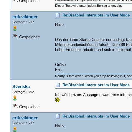
Gespeichert
Dieser Text wird unter jedem Beitrag angezeigt.
Re:Disabled Interrupts im User Mode
erik.vikinger
Beiträge: 1 277
Hallo,
Gespeichert
Das der Time Stamp Counter nur bedingt taugl
Mikrosekundenauflösung futsch. Der x86-Platt
hoher Frequenz arbeitet und sich in maximal
Grüße
Erik
Reality is that which, when you stop believing in it, do
Re:Disabled Interrupts im User Mode
Svenska
Beiträge: 1 792
Ich würde rizors Aussage etwas freier inter
Gespeichert
Re:Disabled Interrupts im User Mode
erik.vikinger
Beiträge: 1 277
Hallo,