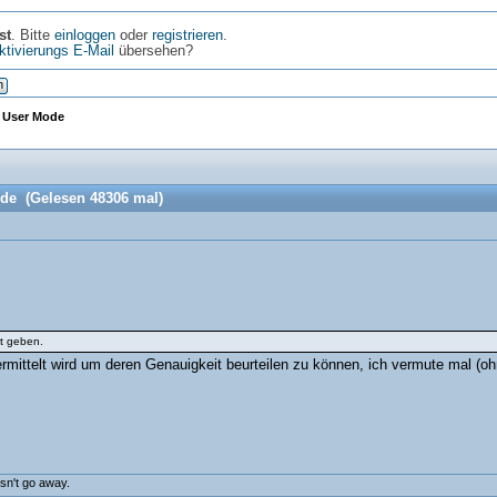
st
. Bitte
einloggen
oder
registrieren
.
ktivierungs E-Mail
übersehen?
n
m User Mode
ode (Gelesen 48306 mal)
it geben.
rmittelt wird um deren Genauigkeit beurteilen zu können, ich vermute mal (ohn
esn't go away.