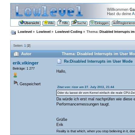
Willkommen
Ga
Hast du deine
A
Übersicht
Wiki
Hilfe
Suche
Einloggen
Registriere
Lowlevel
»
Lowlevel
»
Lowlevel-Coding
»
Thema:
Disabled Interrupts i
Seiten:
1
[
2
]
Autor
Thema: Disabled Interrupts im User M
Re:Disabled Interrupts im User Mode
erik.vikinger
Beiträge: 1 277
Hallo,
Gespeichert
Zitat von: rizor am 27. July 2011, 21:44
Oder du laesst dir vom Kernel einfach die reale CPU-Ze
Da würde ich erst mal nachprüfen wie diese e
Performancemessungen taugt.
Grüße
Erik
Reality is that which, when you stop believing in it, do