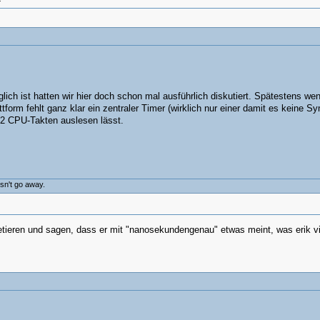
ich ist hatten wir hier doch schon mal ausführlich diskutiert. Spätestens wen
form fehlt ganz klar ein zentraler Timer (wirklich nur einer damit es keine 
 2 CPU-Takten auslesen lässt.
esn't go away.
pretieren und sagen, dass er mit "nanosekundengenau" etwas meint, was erik 