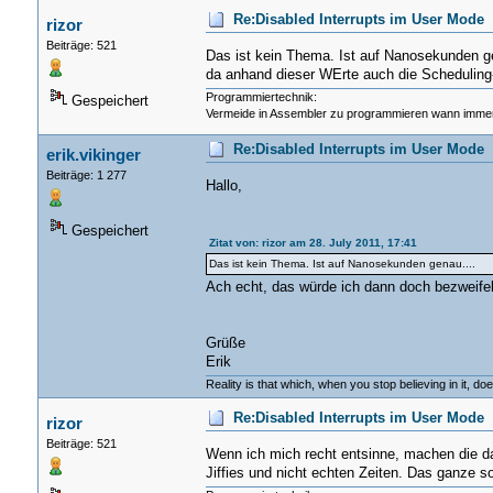
Re:Disabled Interrupts im User Mode
rizor
Beiträge: 521
Das ist kein Thema. Ist auf Nanosekunden gen
da anhand dieser WErte auch die Scheduling
Programmiertechnik:
Gespeichert
Vermeide in Assembler zu programmieren wann immer
Re:Disabled Interrupts im User Mode
erik.vikinger
Beiträge: 1 277
Hallo,
Gespeichert
Zitat von: rizor am 28. July 2011, 17:41
Das ist kein Thema. Ist auf Nanosekunden genau....
Ach echt, das würde ich dann doch bezweife
Grüße
Erik
Reality is that which, when you stop believing in it, do
Re:Disabled Interrupts im User Mode
rizor
Beiträge: 521
Wenn ich mich recht entsinne, machen die das
Jiffies und nicht echten Zeiten. Das ganze 