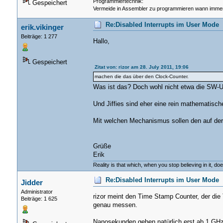
Programmiertechnik:
Gespeichert
Vermeide in Assembler zu programmieren wann immer
Re:Disabled Interrupts im User Mode
erik.vikinger
Beiträge: 1 277
Hallo,
Gespeichert
Zitat von: rizor am 28. July 2011, 19:06
machen die das über den Clock-Counter.
Was ist das? Doch wohl nicht etwa die SW-Uh
Und Jiffies sind eher eine rein mathematisc
Mit welchen Mechanismus sollen den auf der
Grüße
Erik
Reality is that which, when you stop believing in it, do
Re:Disabled Interrupts im User Mode
Jidder
Administrator
rizor meint den Time Stamp Counter, der die
Beiträge: 1 625
genau messen.
Nanosekunden gehen natürlich erst ab 1 GHz