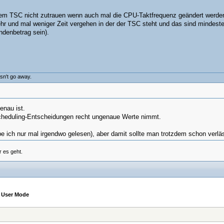
m TSC nicht zutrauen wenn auch mal die CPU-Taktfrequenz geändert werden so
r und mal weniger Zeit vergehen in der der TSC steht und das sind mindestens
ndenbetrag sein).
esn't go away.
enau ist.
cheduling-Entscheidungen recht ungenaue Werte nimmt.
be ich nur mal irgendwo gelesen), aber damit sollte man trotzdem schon ver
 es geht.
m User Mode