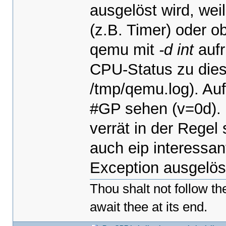
ausgelöst wird, weil
(z.B. Timer) oder o
qemu mit
-d int
aufr
CPU-Status zu dies
/tmp/qemu.log). Auf 
#GP sehen (v=0d). 
verrät in der Regel
auch eip interessant
Exception ausgelöst
Thou shalt not follow t
await thee at its end.