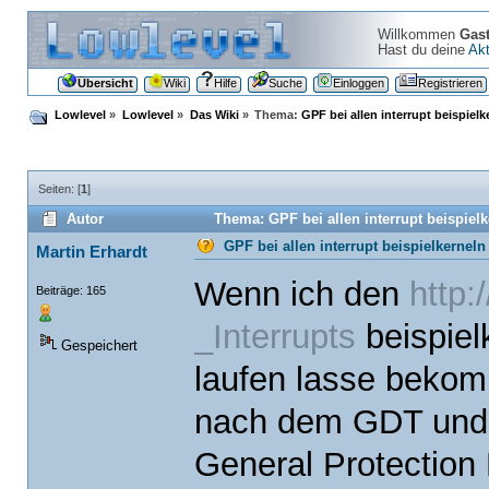
Willkommen
Gas
Hast du deine
Akt
Übersicht
Wiki
Hilfe
Suche
Einloggen
Registrieren
Lowlevel
»
Lowlevel
»
Das Wiki
»
Thema:
GPF bei allen interrupt beispiel
Seiten: [
1
]
Autor
Thema: GPF bei allen interrupt beispiel
GPF bei allen interrupt beispielkernel
Martin Erhardt
Wenn ich den
http:
Beiträge: 165
_Interrupts
beispiel
Gespeichert
laufen lasse bekom
nach dem GDT und I
General Protection F