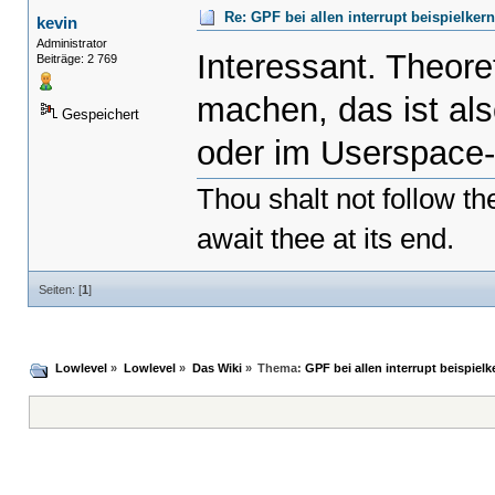
Re: GPF bei allen interrupt beispielker
kevin
Administrator
Interessant. Theore
Beiträge: 2 769
machen, das ist al
Gespeichert
oder im Userspace
Thou shalt not follow t
await thee at its end.
Seiten: [
1
]
Lowlevel
»
Lowlevel
»
Das Wiki
»
Thema:
GPF bei allen interrupt beispiel