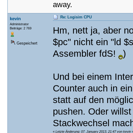
away.
Re: Logisim CPU
kevin
Administrator
Hm, nett ja, aber n
Beiträge: 2 769
$pc" nicht ein "ld $
Gespeichert
Assembler fdS!
)
Und bei einem Inte
Counter auch in ei
statt auf den mögli
pushen. Oder wills
Stackwechsel mach
«
Letzte Änderung: 07. January 2013, 21:47 von kevin