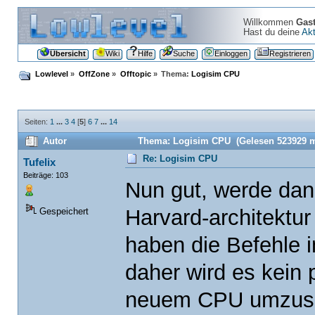
Willkommen
Gas
Hast du deine
Akt
Übersicht
Wiki
Hilfe
Suche
Einloggen
Registrieren
Lowlevel
»
OffZone
»
Offtopic
»
Thema:
Logisim CPU
Seiten:
1
...
3
4
[
5
]
6
7
...
14
Autor
Thema: Logisim CPU (Gelesen 523929 m
Re: Logisim CPU
Tufelix
Beiträge: 103
Nun gut, werde dan
Harvard-architektu
Gespeichert
haben die Befehle 
daher wird es kein
neuem CPU umzuset