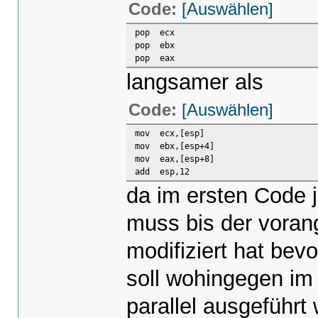
Code:
[Auswählen]
pop ecx
pop ebx
pop eax
langsamer als
Code:
[Auswählen]
mov ecx,[esp]
mov ebx,[esp+4]
mov eax,[esp+8]
add esp,12
da im ersten Code 
muss bis der vora
modifiziert hat bev
soll wohingegen im
parallel ausgeführ