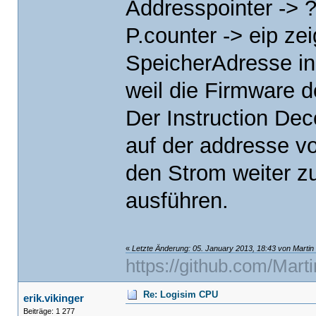
Addresspointer -> 
P.counter -> eip zei
SpeicherAdresse i
weil die Firmware do
Der Instruction Dec
auf der addresse v
den Strom weiter zu
ausführen.
«
Letzte Änderung: 05. January 2013, 18:43 von Martin
https://github.com/Mart
Re: Logisim CPU
erik.vikinger
Beiträge: 1 277