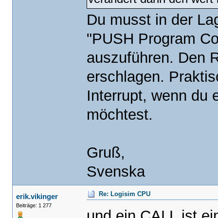
Du musst in der Lag
"PUSH Program Cou
auszuführen. Den R
erschlagen. Praktis
Interrupt, wenn du 
möchtest.
Gruß,
Svenska
Re: Logisim CPU
erik.vikinger
Beiträge: 1 277
und ein CALL ist 