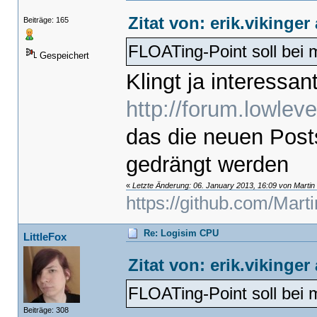
Zitat von: erik.vikinge
Beiträge: 165
FLOATing-Point soll bei m
Gespeichert
Klingt ja interessan
http://forum.lowlev
das die neuen Posts
gedrängt werden
«
Letzte Änderung: 06. January 2013, 16:09 von Martin
https://github.com/Mart
Re: Logisim CPU
LittleFox
Zitat von: erik.vikinge
FLOATing-Point soll bei m
Beiträge: 308