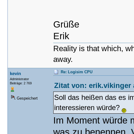
Grüße
Erik
Reality is that which, wh
away.
Re: Logisim CPU
kevin
Administrator
Zitat von: erik.vikinge
Beiträge: 2 769
Soll das heißen das es i
Gespeichert
interessieren würde?
Im Moment würde mi
was zu benennen. V