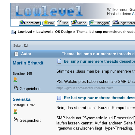
Willkommen
Ga
Hast du deine
A
Übersicht
Wiki
Hilfe
Suche
Einloggen
Registriere
Lowlevel
»
Lowlevel
»
OS-Design
»
Thema:
bei smp nur mehrere threads
Seiten: [
1
]
Autor
Thema: bei smp nur mehrere threads de
bei smp nur mehrere threads desselbe
Martin Erhardt
Stimmt es ,dass man bei smp nur mehrere th
Beiträge: 165
PS: Welche pros haben schon alle SMP Unte
https://github.com/MartinErhardt/Lizarx
Gespeichert
Re: bei smp nur mehrere threads dess
Svenska
Beiträge: 1 792
Nein, das stimmt nicht. Kurzes Rumprobieren
SMP bedeutet "Symmetric Multi Processing" 
Gespeichert
laufen lassen kannst. Auf der anderen Seite
Irgendwo dazwischen liegt Hyper-Threading.