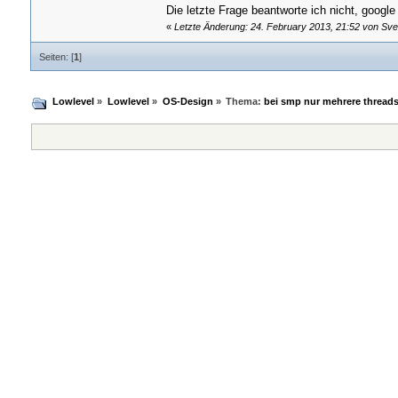
Die letzte Frage beantworte ich nicht, google
«
Letzte Änderung: 24. February 2013, 21:52 von Sv
Seiten: [
1
]
Lowlevel
»
Lowlevel
»
OS-Design
»
Thema:
bei smp nur mehrere threads