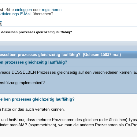
st
. Bitte
einloggen
oder
registrieren
.
ktivierungs E-Mail
übersehen?
n
 desselben prozesses gleichzeitig lauffähig?
sselben prozesses gleichzeitig lauffähig? (Gelesen 15037 mal)
n prozesses gleichzeitig lauffähig?
reads DESSELBEN Prozesses gleichzeitig auf den verschiedenen kernen lauf
rstützung implementiert?
elben prozesses gleichzeitig lauffähig?
 hätte dir das auch verraten können.
und heißt nur, dass mehrere Prozessoren des gleichen (oder ähnlichen) Typs
 findet man AMP (asymmetrisch), wo man die anderen Prozessoren als Co-Proz