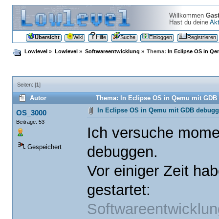
Willkommen
Gas
Hast du deine
Akt
Übersicht
Wiki
Hilfe
Suche
Einloggen
Registrieren
Lowlevel
»
Lowlevel
»
Softwareentwicklung
»
Thema:
In Eclipse OS in 
Seiten: [
1
]
Autor
Thema: In Eclipse OS in Qemu mit GDB
In Eclipse OS in Qemu mit GDB debug
OS_3000
Beiträge: 53
Ich versuche mome
debuggen.
Gespeichert
Vor einiger Zeit hab
gestartet:
Softwareentwicklun