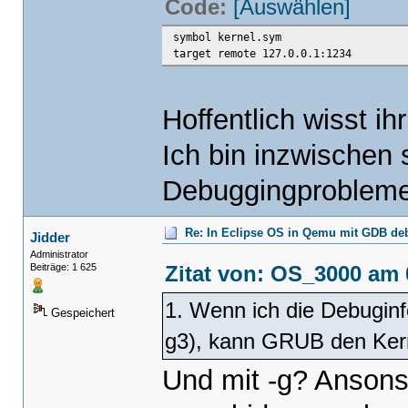
Code:
[Auswählen]
symbol kernel.sym
target remote 127.0.0.1:1234
Hoffentlich wisst ih
Ich bin inzwischen
Debuggingprobleme
Re: In Eclipse OS in Qemu mit GDB d
Jidder
Administrator
Zitat von: OS_3000 am 
Beiträge: 1 625
1. Wenn ich die Debuginf
Gespeichert
g3), kann GRUB den Kerne
Und mit -g? Ansons