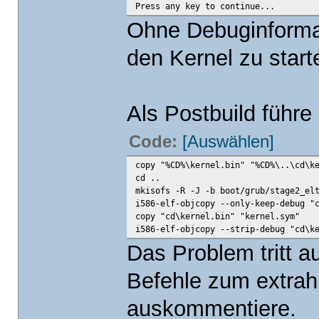
Press any key to continue...
Ohne Debuginforma
den Kernel zu start
Als Postbuild führe
Code:
[Auswählen]
copy "%CD%\kernel.bin" "%CD%\..\cd\k
cd ..
mkisofs -R -J -b boot/grub/stage2_el
i586-elf-objcopy --only-keep-debug "
copy "cd\kernel.bin" "kernel.sym"
i586-elf-objcopy --strip-debug "cd\k
Das Problem tritt au
Befehle zum extrah
auskommentiere.