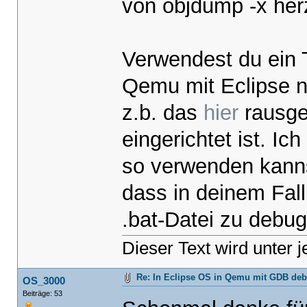
von objdump -x her
Verwendest du ein T
Qemu mit Eclipse n
z.b. das
hier
rausge
eingerichtet ist. I
so verwenden kannst
dass in deinem Fal
.bat-Datei zu debu
Dieser Text wird unter 
Re: In Eclipse OS in Qemu mit GDB de
OS_3000
Beiträge: 53