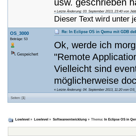
usw. geschrieben ha
«
Letzte Änderung: 03. September 2013, 23:40 von Jidd
Dieser Text wird unter 
Re: In Eclipse OS in Qemu mit GDB d
OS_3000
Beiträge: 53
Ok, werde ich morg
"Remote Applicati
Gespeichert
Vielleicht sind eve
möglicherweise doc
«
Letzte Änderung: 04. September 2013, 11:20 von OS
Seiten: [
1
]
Lowlevel
»
Lowlevel
»
Softwareentwicklung
»
Thema:
In Eclipse OS in 