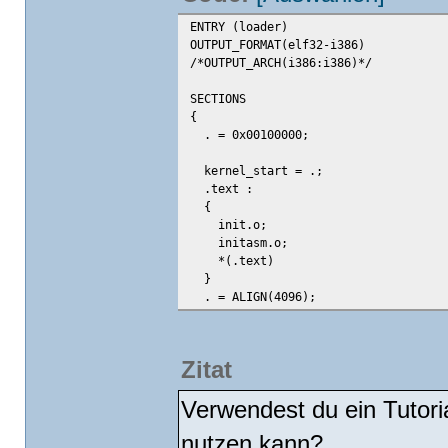
ENTRY (loader)
OUTPUT_FORMAT(elf32-i386)
/*OUTPUT_ARCH(i386:i386)*/
SECTIONS
{
. = 0x00100000;
kernel_start = .;
.text :
{
init.o;
initasm.o;
*(.text)
}
. = ALIGN(4096);
kernel_endofcodesection = .;
.rodata :
Zitat
{
*(.rodata)
Verwendest du ein Tutori
}
nutzen kann?
. = ALIGN(4096);