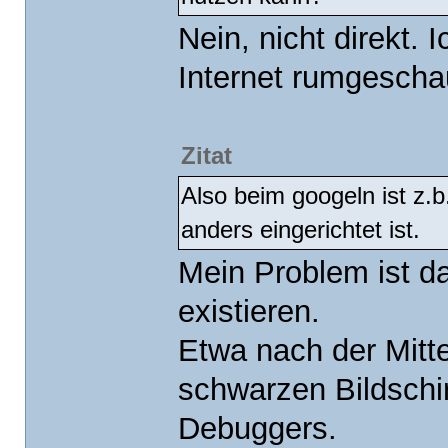
kernel_endofreadonlysection = .;
Nein, nicht direkt.
.data :
{
Internet rumgescha
*(.data)
}
.bss :
{
Zitat
_sbss = .;
*(COMMON)
Also beim googeln ist z.
*(.bss)
_ebss = .;
anders eingerichtet ist.
}
. = ALIGN(4096);
Mein Problem ist d
kernel_end = .;
}
existieren.
Etwa nach der Mitte
schwarzen Bildschi
Debuggers.