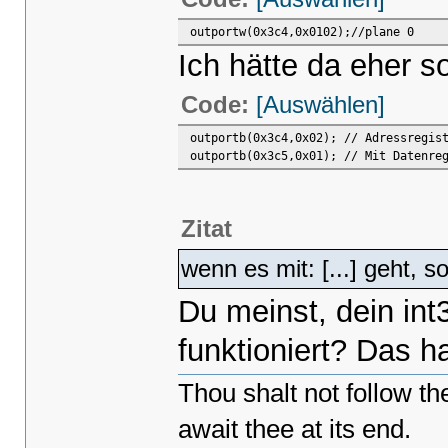
outportw(0x3c4,0x0102);//plane 0
Ich hätte da eher s
Code:
[Auswählen]
outportb(0x3c4,0x02); // Adressregis
outportb(0x3c5,0x01); // Mit Datenre
Zitat
wenn es mit: [...] geht, 
Du meinst, dein in
funktioniert? Das h
Thou shalt not follow t
await thee at its end.