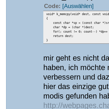
Code:
[Auswählen]
void* k_memcpy(void* dest, const voi
{
const char *sp = (const char *)sr
char *dp = (char *)dest;
for(; count != 0; count--) *dp++ 
return dest;
}
mir geht es nicht 
haben, ich möchte 
verbessern und daz
hier das einzige g
modis gefunden ha
http://webpages.cha