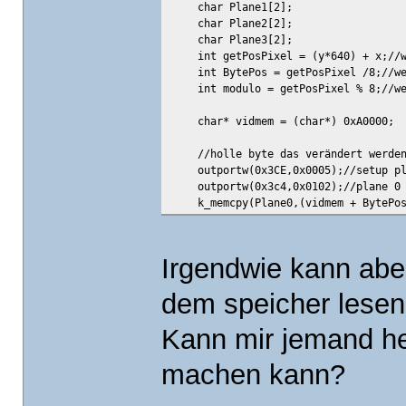
char Plane1[2];
char Plane2[2];
char Plane3[2];
int getPosPixel = (y*640) + x;//wi
int BytePos = getPosPixel /8;//wel
int modulo = getPosPixel % 8;//wel
char* vidmem = (char*) 0xA0000;
//holle byte das verändert werden 
outportw(0x3CE,0x0005);//setup pl
outportw(0x3c4,0x0102);//plane 0
k_memcpy(Plane0,(vidmem + BytePos
outportw(0x3c4,0x0202);//plane 1
k_memcpy(Plane1,(vidmem + BytePos
outportw(0x3c4,0x0402);//plane 2
Irgendwie kann abe
k_memcpy(Plane2,(vidmem + BytePos
outportw(0x3c4,0x0802);//plane 3
dem speicher lesen 
k_memcpy(Plane3,(vidmem + BytePos
outportw(0x3c4,0x0F02);//restore n
Kann mir jemand he
//ändere bits
machen kann?
switch(modulo)
{
case(0):