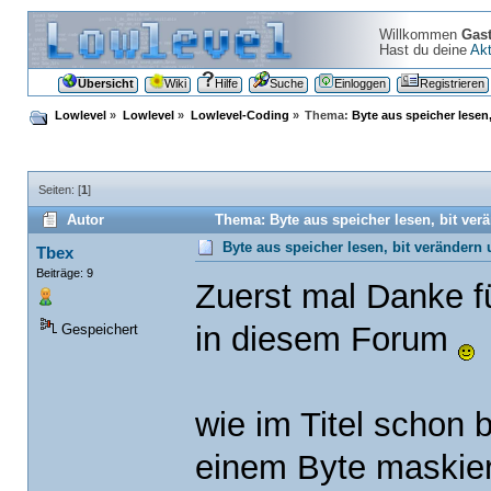
Willkommen
Gas
Hast du deine
Akt
Übersicht
Wiki
Hilfe
Suche
Einloggen
Registrieren
Lowlevel
»
Lowlevel
»
Lowlevel-Coding
»
Thema:
Byte aus speicher lesen
Seiten: [
1
]
Autor
Thema: Byte aus speicher lesen, bit ver
Byte aus speicher lesen, bit verändern
Tbex
Beiträge: 9
Zuerst mal Danke f
in diesem Forum
Gespeichert
wie im Titel schon 
einem Byte maskie