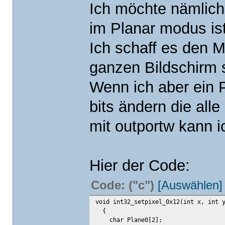
Ich möchte nämlich
im Planar modus ist
Ich schaff es den 
ganzen Bildschirm s
Wenn ich aber ein 
bits ändern die alle
mit outportw kann i
Hier der Code:
Code: ("c")
[Auswählen]
void int32_setpixel_0x12(int x, int 
{
char Plane0[2];