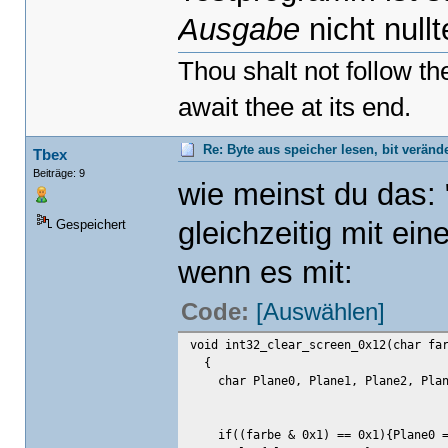
Ausgabe
nicht nullte
Thou shalt not follow t
await thee at its end.
Re: Byte aus speicher lesen, bit verän
Tbex
Beiträge: 9
wie meinst du das: 
gleichzeitig mit ei
Gespeichert
wenn es mit:
Code:
[Auswählen]
void int32_clear_screen_0x12(char fa
{
char Plane0, Plane1, Plane2, Plan
if((farbe & 0x1) == 0x1){Plane0 =