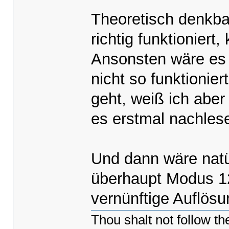
k_memset((vidmem + BytePos), Plan
Theoretisch denkba
outportw(0x3c4,0x0802);//plane 3
k_memset((vidmem + BytePos), Plan
richtig funktioniert
outportw(0x3c4,0x0F02);//restore n
}
Ansonsten wäre es
nicht so funktionie
geht, weiß ich abe
es erstmal nachles
Und dann wäre natür
überhaupt Modus 12
vernünftige Auflös
Thou shalt not follow t