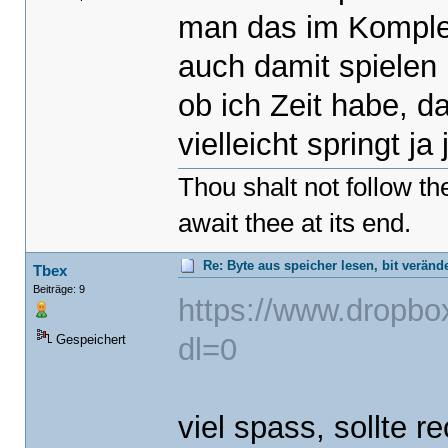
man das im Komple
auch damit spielen 
ob ich Zeit habe, d
vielleicht springt j
Thou shalt not follow t
await thee at its end.
Re: Byte aus speicher lesen, bit verän
Tbex
Beiträge: 9
https://www.drop
dl=0
Gespeichert
viel spass, sollte 