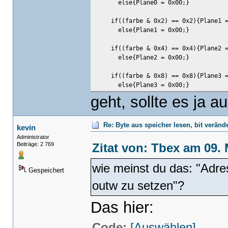
else{Plane0 = 0x00;}
if((farbe & 0x2) == 0x2){Plane1 =
else{Plane1 = 0x00;}
if((farbe & 0x4) == 0x4){Plane2 =
else{Plane2 = 0x00;}
if((farbe & 0x8) == 0x8){Plane3 =
else{Plane3 = 0x00;}
geht, sollte es ja 
outportw(0x3CE,0x0005);//setup 
outportw(0x3c4,0x0102);//plan
k_memset((char*) 0xA0000,Plane
Re: Byte aus speicher lesen, bit verän
kevin
outportw(0x3c4,0x0202);//plan
Administrator
k_memset((char*) 0xA0000,Plane
Zitat von: Tbex am 09. 
Beiträge: 2 769
outportw(0x3c4,0x0402);//plan
k_memset((char*) 0xA0000,Plane
wie meinst du das: "Adres
outportw(0x3c4,0x0802);//plan
Gespeichert
k_memset((char*) 0xA0000,Plane
outw zu setzen"?
outportw(0x3c4,0x0F02);//restor
}
Das hier:
Code:
[Auswählen]