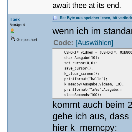
await thee at its end.
Re: Byte aus speicher lesen, bit verän
Tbex
Beiträge: 9
wenn ich im standa
Gespeichert
Code:
[Auswählen]
USHORT* vidmem = (USHORT*) 0xb800
char Ausgabe[10];
set_cursor(0,0);
save_cursor();
k_clear_screen();
printformat("hallo");
k_memcpy(Ausgabe,vidmem, 10);
printformat("\n%s",Ausgabe);
sleepSeconds(100);
kommt auch beim 2.
gehe ich aus, dass 
hier k_memcpy: