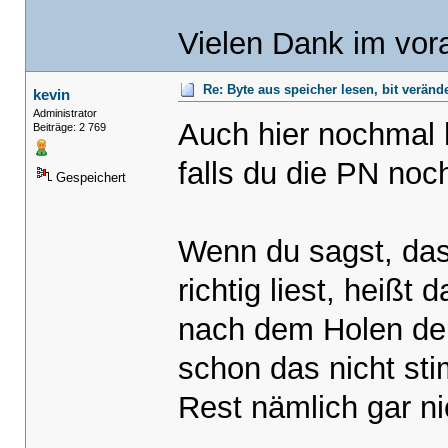
{
if((farbe & 0x1) == 0x1){Plane
Vielen Dank im vor
else{Plane0[0] &= 0x7F;}//
if((farbe & 0x2) == 0x2){Plan
Re: Byte aus speicher lesen, bit verän
kevin
else{Plane1[0] &= 0x7F;
Administrator
Auch hier nochmal 
Beiträge: 2 769
if((farbe & 0x4) == 0x4){Plan
else{Plane2[0] &= 0x7F;
falls du die PN noc
Gespeichert
if((farbe & 0x8) == 0x8){Plan
else{Plane3[0] &= 0x7F;
Wenn du sagst, das
break;
}
richtig liest, heiß
}
nach dem Holen de
//byte zurück in video speicher
outportw(0x3CE,0x0005);//setup pl
schon das nicht st
outportw(0x3c4,0x0102);//plane 0
k_memset((vidmem + BytePos), Plan
Rest nämlich gar ni
outportw(0x3c4,0x0202);//plane 1
k_memset((vidmem + BytePos), Plan
outportw(0x3c4,0x0402);//plane 2