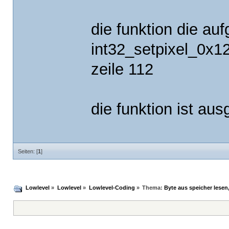
die funktion die auf
int32_setpixel_0x1
zeile 112
die funktion ist aus
Seiten: [
1
]
Lowlevel
»
Lowlevel
»
Lowlevel-Coding
»
Thema:
Byte aus speicher lesen