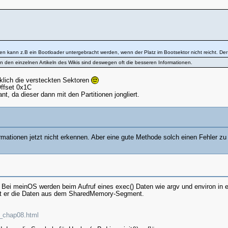
en kann z.B ein Bootloader untergebracht werden, wenn der Platz im Bootsektor nicht reicht. De
n den einzelnen Artikeln des Wikis sind deswegen oft die besseren Informationen.
rklich die versteckten Sektoren
ffset 0x1C
t, da dieser dann mit den Partitionen jongliert.
ationen jetzt nicht erkennen. Aber eine gute Methode solch einen Fehler zu 
. Bei meinOS werden beim Aufruf eines exec() Daten wie argv und environ i
lädt er die Daten aus dem SharedMemory-Segment.
d_chap08.html