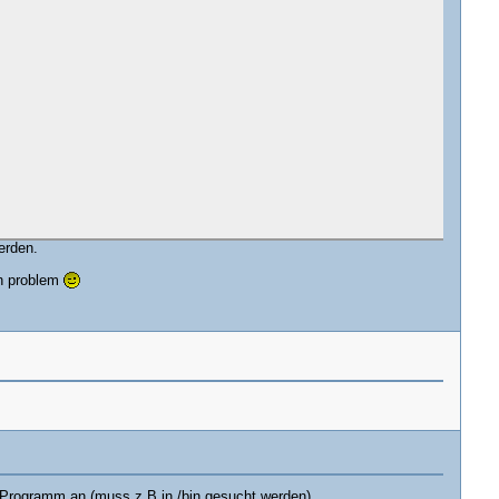
erden.
in problem
 Programm an (muss z.B in /bin gesucht werden).