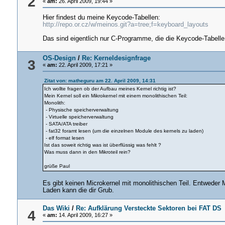
2
«
am:
26. April 2009, 19:44 »
Hier findest du meine Keycode-Tabellen:
http://repo.or.cz/w/meinos.git?a=tree;f=keyboard_layouts
Das sind eigentlich nur C-Programme, die die Keycode-Tabelle 
OS-Design
/
Re: Kerneldesignfrage
3
«
am:
22. April 2009, 17:21 »
Zitat von: matheguru am 22. April 2009, 14:31
Ich wollte fragen ob der Aufbau meines Kernel richtig ist?
Mein Kernel soll ein Mikrokernel mit einem monolithischen Teil:
Monolith:
- Physische speicherverwaltung
- Virtuelle speicherverwaltung
- SATA/ATA treiber
- fat32 foramt lesen (um die einzelnen Module des kernels zu laden)
- elf format lesen
Ist das soweit richtig was ist überflüssig was fehlt ?
Was muss dann in den Mikroteil rein?
grüße Paul
Es gibt keinen Microkernel mit monolithischen Teil. Entweder 
Laden kann die dir Grub.
Das Wiki
/
Re: Aufklärung Versteckte Sektoren bei FAT DS
4
«
am:
14. April 2009, 16:27 »