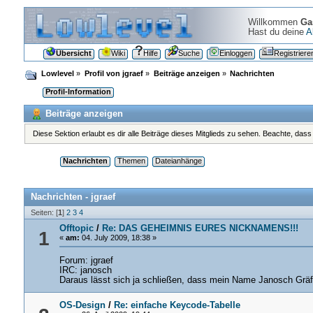
Willkommen
Ga
Hast du deine
A
Übersicht
Wiki
Hilfe
Suche
Einloggen
Registriere
Lowlevel
»
Profil von jgraef
»
Beiträge anzeigen
»
Nachrichten
Profil-Information
Beiträge anzeigen
Diese Sektion erlaubt es dir alle Beiträge dieses Mitglieds zu sehen. Beachte, das
Nachrichten
Themen
Dateianhänge
Nachrichten - jgraef
Seiten: [
1
]
2
3
4
Offtopic
/
Re: DAS GEHEIMNIS EURES NICKNAMENS!!!
1
«
am:
04. July 2009, 18:38 »
Forum: jgraef
IRC: janosch
Daraus lässt sich ja schließen, dass mein Name Janosch Gräf
OS-Design
/
Re: einfache Keycode-Tabelle