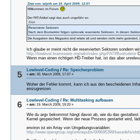
Zitat von: taljeth am 10. April 2009, 12:07
Willkommen im Forum.
Der FAT-Artikel sagt das auch ungefähr so:
Zitat
Reservierte Sektoren
Nach dem Bootsektor folgen optionale reservierte Sektoren. In diesen Sektor
Die Ausgaben des Magazins sind relativ alt und werden nicht mehr geändert, i
Ich glaube er meint nicht die reservierten Sektoren sondern wi
http://lowlevel.brainsware.org/wiki/index.php/FAT#Bootsektor
O
Wenn man einen richtigen HD-Treiber hat, ist das aber unrelevan
Lowlevel-Coding
/
Re: Speicherproblem
5
«
am:
30. March 2009, 17:07 »
Woher der Fehler kommt, kann ich aus den bescheidenen Inform
einzugrenzen.
Lowlevel-Coding
/
Re: Multitasking aufbauen
6
«
am:
19. March 2009, 19:20 »
Wie du argv bekommst hängt davon ab, wie du das gestaltest
Kernel gespeichert. Wenn der neue Prozess gestartet wird, 
environ ist ein Array von Umgebungsvariablen:
http://www.opengroup.org/onlinepubs/009695399/basedefs/xb