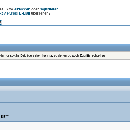
st
. Bitte
einloggen
oder
registrieren
.
ktivierungs E-Mail
übersehen?
n
s du nur solche Beiträge sehen kannst, zu denen du auch Zugriffsrechte hast.
 ist^^