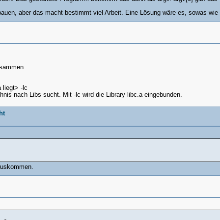
auen, aber das macht bestimmt viel Arbeit. Eine Lösung wäre es, sowas wie 
zusammen.
liegt> -lc
is nach Libs sucht. Mit -lc wird die Library libc.a eingebunden.
ht
 rauskommen.