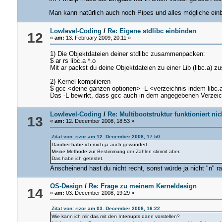
Man kann natürlich auch noch Pipes und alles mögliche einb
Lowlevel-Coding
/
Re: Eigene stdlibc einbinden
12
«
am:
13. February 2009, 20:11 »
1) Die Objektdateien deiner stdlibc zusammenpacken:
$ ar rs libc.a *.o
Mit ar packst du deine Objektdateien zu einer Lib (libc.a) 
2) Kernel kompilieren
$ gcc <deine ganzen optionen> -L <verzeichnis indem libc.a 
Das -L bewirkt, dass gcc auch in dem angegebenen Verzeichn
Lowlevel-Coding
/
Re: Multibootstruktur funktioniert nic
13
«
am:
12. December 2008, 18:53 »
Zitat von: rizor am 12. December 2008, 17:50
Darüber habe ich mich ja auch gewundert.
Meine Methode zur Bestimmung der Zahlen stimmt aber.
Das habe ich getestet.
Anscheinend hast du nicht recht, sonst würde ja nicht "n"
OS-Design
/
Re: Frage zu meinem Kerneldesign
14
«
am:
03. December 2008, 19:29 »
Zitat von: rizor am 03. December 2008, 16:22
Wie kann ich mir das mit den Interrupts dann vorstellen?