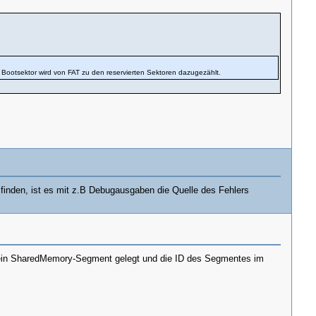
r Bootsektor wird von FAT zu den reservierten Sektoren dazugezählt.
finden, ist es mit z.B Debugausgaben die Quelle des Fehlers
n ein SharedMemory-Segment gelegt und die ID des Segmentes im