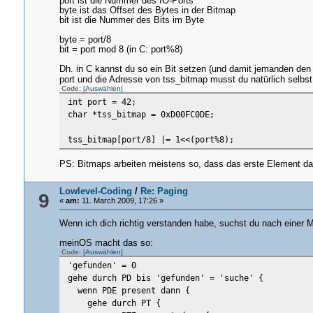
port ist die Nummer des IO-Ports
byte ist das Offset des Bytes in der Bitmap
bit ist die Nummer des Bits im Byte
byte = port/8
bit = port mod 8 (in C: port%8)
Dh. in C kannst du so ein Bit setzen (und damit jemanden den 
port und die Adresse von tss_bitmap musst du natürlich selbs
Code:
[Auswählen]
int port = 42;
char *tss_bitmap = 0xD00FC0DE;
tss_bitmap[port/8] |= 1<<(port%8);
PS: Bitmaps arbeiten meistens so, dass das erste Element das r
Lowlevel-Coding
/
Re: Paging
9
«
am:
11. March 2009, 17:26 »
Wenn ich dich richtig verstanden habe, suchst du nach einer M
meinOS macht das so:
Code:
[Auswählen]
'gefunden' = 0
gehe durch PD bis 'gefunden' = 'suche' {
wenn PDE present dann {
gehe durch PT {