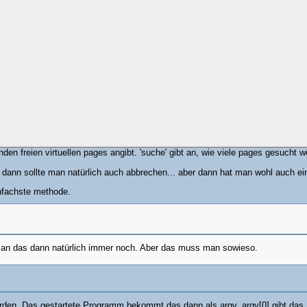
den freien virtuellen pages angibt. 'suche' gibt an, wie viele pages gesucht w
ann sollte man natürlich auch abbrechen... aber dann hat man wohl auch e
infachste methode.
man das dann natürlich immer noch. Aber das muss man sowieso.
erden. Das gestartete Programm bekommt das dann als argv. argv[0] gibt das