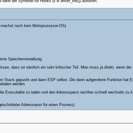
dann die Symbole für Hooks (z.B driver_init()) auflösen.
du machst noch kein Mehrprozessor-OS).
 eine Speicherverwaltung.
n, dass ist nämlich ein sehr kritischer Teil. Man muss ja direkt, wenn der T
en Stack gepusht und dann ESP selbst. Die dann aufgerufene Funktion hat ES
geladen werden.
, die Executable zu laden und den Adressspace nachher schnell wechseln zu 
bgeschotteter Adressraum für einen Prozess)