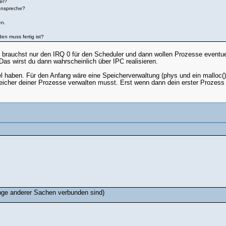
er?
 anspreche?
en.
en muss fertig ist?
ie brauchst nur den IRQ 0 für den Scheduler und dann wollen Prozesse eventu
as wirst du dann wahrscheinlich über IPC realisieren.
 haben. Für den Anfang wäre eine Speicherverwaltung (phys und ein malloc() f
icher deiner Prozesse verwalten musst. Erst wenn dann dein erster Prozess 
nge anderer Sachen verbunden sind)
.