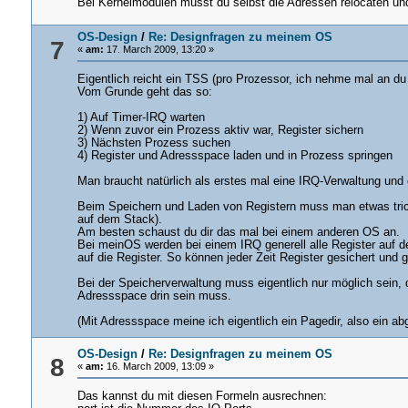
Bei Kernelmodulen musst du selbst die Adressen relocaten und 
OS-Design
/
Re: Designfragen zu meinem OS
7
«
am:
17. March 2009, 13:20 »
Eigentlich reicht ein TSS (pro Prozessor, ich nehme mal an 
Vom Grunde geht das so:
1) Auf Timer-IRQ warten
2) Wenn zuvor ein Prozess aktiv war, Register sichern
3) Nächsten Prozess suchen
4) Register und Adressspace laden und in Prozess springen
Man braucht natürlich als erstes mal eine IRQ-Verwaltung und
Beim Speichern und Laden von Registern muss man etwas trickse
auf dem Stack).
Am besten schaust du dir das mal bei einem anderen OS an.
Bei meinOS werden bei einem IRQ generell alle Register auf d
auf die Register. So können jeder Zeit Register gesichert und 
Bei der Speicherverwaltung muss eigentlich nur möglich sein
Adressspace drin sein muss.
(Mit Adressspace meine ich eigentlich ein Pagedir, also ein a
OS-Design
/
Re: Designfragen zu meinem OS
8
«
am:
16. March 2009, 13:09 »
Das kannst du mit diesen Formeln ausrechnen: