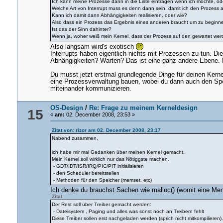
Ich kann meine Prozesse dann in die Liste eintragen wenn ich möchte, od
Welche Art von Interrupt muss es denn dann sein, damit ich den Prozess
Kann ich damit dann Abhängigkeiten realisieren, oder wie?
Also dass ein Prozess das Ergebnis eines anderen braucht um zu beginn
Ist das der Sinn dahinter?
Wenn ja, woher weiß mein Kernel, dass der Prozess auf den gewartet werd
Also langsam wird's exotisch
Interrupts haben eigentlich nichts mit Prozessen zu tun. D
Abhängigkeiten? Warten? Das ist eine ganz andere Ebene. D
Du musst jetzt erstmal grundlegende Dinge für deinen Kernel
eine Prozessverwaltung bauen, wobei du dann auch den Spe
miteinander kommunizieren.
OS-Design
/
Re: Frage zu meinem Kerneldesign
15
«
am:
02. December 2008, 23:53 »
Zitat von: rizor am 02. December 2008, 23:17
Nabend zusammen,
ich habe mir mal Gedanken über meinen Kernel gemacht.
Mein Kernel soll wirklich nur das Nötiggste machen.
- GDT/IDT/ISR/IRQ/PIC/PIT initialisieren
- den Scheduler bereitstellen
- Methoden für den Speicher (memset, etc)
Ich denke du brauchst Sachen wie malloc() (womit eine Me
Zitat
Der Rest soll über Treiber gemacht werden:
- Dateisystem , Paging und alles was sonst noch an Treibern fehlt
Diese Treiber sollen erst nachgeladen werden (sprich nicht mitkompilieren)