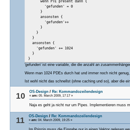
wenn PTE present dann {
'gefunden' = 0
}
ansonsten {
'gefunden'++
}
}
}
ansonsten {
'gefunden' += 1024
}
}
'gefunden' ist eine variable, die die anzahl an zusammenhängen
Wenn man 1024 PDEs durch hat und immer noch nicht genug, d
Ist wohl nicht das schnellst (ohne caching und so), aber die e
OS-Design
/
Re: Kommandozeilendesign
10
«
am:
05. March 2009, 17:17 »
Naja es geht ja nicht nur um Pipes. Implementieren muss 
OS-Design
/
Re: Kommandozeilendesign
11
«
am:
04. March 2009, 19:25 »
Im Prinzip muss die Eingabe nur in einen Vektor gelesen w