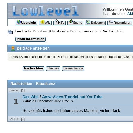
Willkommen
Gas
Hast du deine
Akt
Übersicht
Wiki
Hilfe
Suche
Einloggen
Registrieren
Lowlevel
»
Profil von KlausLenz
»
Beiträge anzeigen
»
Nachrichten
Profil-Information
Beiträge anzeigen
Diese Sektion erlaubt es dir alle Beiträge dieses Mitglieds zu sehen. Beachte, dass 
Nachrichten
Themen
Dateianhänge
Nachrichten - KlausLenz
Seiten: [
1
]
Das Wiki
/
Antw:Video-Tutorial auf YouTube
1
«
am:
20. December 2022, 07:20 »
So viel nützliches und informatives Material, vielen Dank!
Seiten: [
1
]