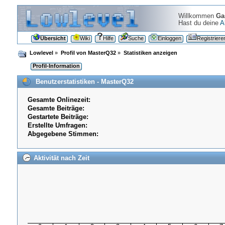
Willkommen
Ga
Hast du deine
A
Übersicht
Wiki
Hilfe
Suche
Einloggen
Registriere
Lowlevel
»
Profil von MasterQ32
»
Statistiken anzeigen
Profil-Information
Benutzerstatistiken - MasterQ32
Gesamte Onlinezeit:
Gesamte Beiträge:
Gestartete Beiträge:
Erstellte Umfragen:
Abgegebene Stimmen:
Aktivität nach Zeit