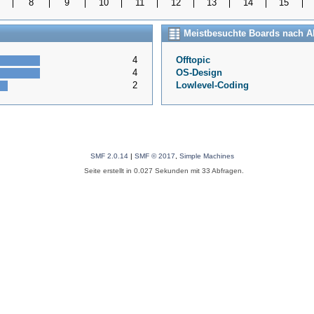
8
9
10
11
12
13
14
15
Meistbesuchte Boards nach Ak
4
Offtopic
4
OS-Design
2
Lowlevel-Coding
SMF 2.0.14
|
SMF © 2017
,
Simple Machines
Seite erstellt in 0.027 Sekunden mit 33 Abfragen.