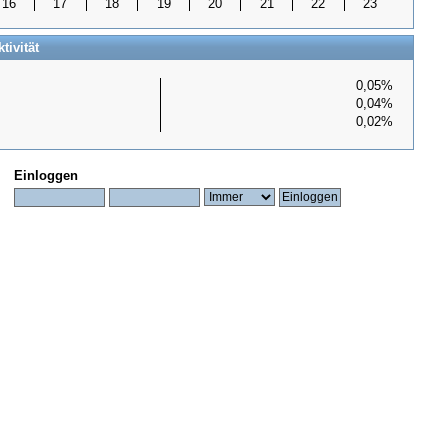
16
17
18
19
20
21
22
23
tivität
0,05%
0,04%
0,02%
Einloggen