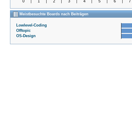
0
1
2
3
4
5
6
7
Meistbesuchte Boards nach Beiträgen
Lowlevel-Coding
Offtopic
OS-Design