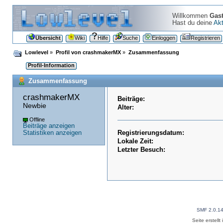
Willkommen
Gas
Hast du deine
Akt
Übersicht
Wiki
Hilfe
Suche
Einloggen
Registrieren
Lowlevel
»
Profil von crashmakerMX
»
Zusammenfassung
Profil-Information
Zusammenfassung
crashmakerMX 
Beiträge:
Newbie
Alter:
Offline
Beiträge anzeigen
Statistiken anzeigen
Registrierungsdatum:
Lokale Zeit:
Letzter Besuch:
SMF 2.0.1
Seite erstell