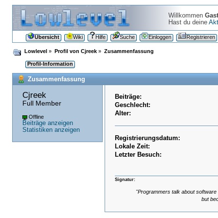
Willkommen
Gas
Hast du deine
Akt
Übersicht
Wiki
Hilfe
Suche
Einloggen
Registrieren
Lowlevel
»
Profil von Cjreek
»
Zusammenfassung
Profil-Information
Zusammenfassung
Cjreek 
Beiträge:
Full Member
Geschlecht:
Alter:
Offline
Beiträge anzeigen
Statistiken anzeigen
Registrierungsdatum:
Lokale Zeit:
Letzter Besuch:
Signatur:
"Programmers talk about software 
but bec