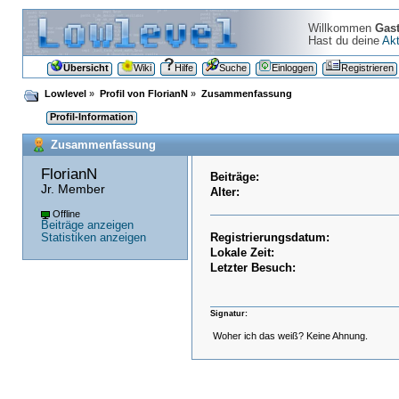
Willkommen
Gas
Hast du deine
Akt
Übersicht
Wiki
Hilfe
Suche
Einloggen
Registrieren
Lowlevel
»
Profil von FlorianN
»
Zusammenfassung
Profil-Information
Zusammenfassung
FlorianN 
Beiträge:
Jr. Member
Alter:
Offline
Beiträge anzeigen
Statistiken anzeigen
Registrierungsdatum:
Lokale Zeit:
Letzter Besuch:
Signatur:
Woher ich das weiß? Keine Ahnung.