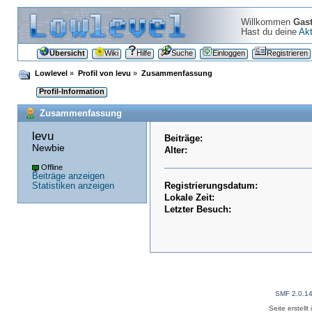
Willkommen
Gas
Hast du deine
Akt
Übersicht
Wiki
Hilfe
Suche
Einloggen
Registrieren
Lowlevel
»
Profil von levu
»
Zusammenfassung
Profil-Information
Zusammenfassung
levu 
Beiträge:
Newbie
Alter:
Offline
Beiträge anzeigen
Statistiken anzeigen
Registrierungsdatum:
Lokale Zeit:
Letzter Besuch:
SMF 2.0.1
Seite erstell