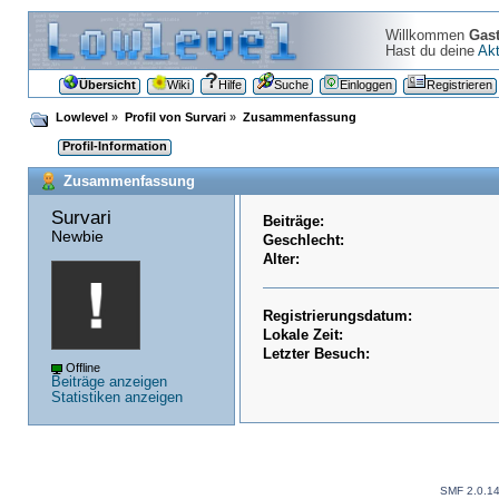
Willkommen
Gas
Hast du deine
Akt
Übersicht
Wiki
Hilfe
Suche
Einloggen
Registrieren
Lowlevel
»
Profil von Survari
»
Zusammenfassung
Profil-Information
Zusammenfassung
Survari 
Beiträge:
Newbie
Geschlecht:
Alter:
Registrierungsdatum:
Lokale Zeit:
Letzter Besuch:
Offline
Beiträge anzeigen
Statistiken anzeigen
SMF 2.0.1