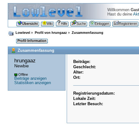
Willkommen
Gas
Hast du deine
Akt
Übersicht
Wiki
Hilfe
Suche
Einloggen
Registrieren
Lowlevel
»
Profil von hrungaaz
»
Zusammenfassung
Profil-Information
Zusammenfassung
hrungaaz 
Beiträge:
Newbie
Geschlecht:
Alter:
Offline
Ort:
Beiträge anzeigen
Statistiken anzeigen
Registrierungsdatum:
Lokale Zeit:
Letzter Besuch: