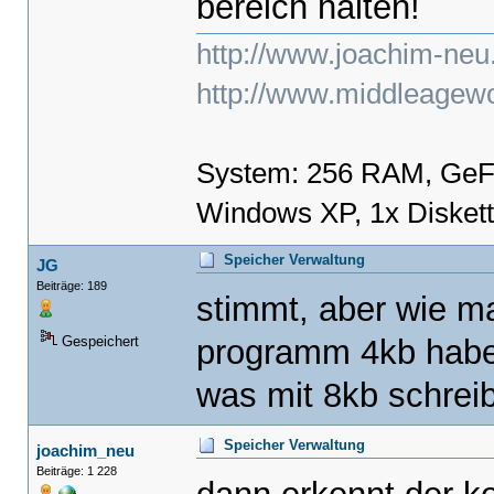
bereich halten!
http://www.joachim-neu
http://www.middleagewo
System: 256 RAM, GeF
Windows XP, 1x Disket
Speicher Verwaltung
JG
Beiträge: 189
stimmt, aber wie m
programm 4kb haben
Gespeichert
was mit 8kb schrei
Speicher Verwaltung
joachim_neu
Beiträge: 1 228