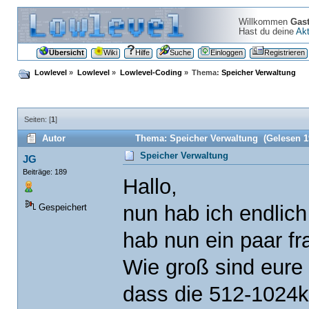
Willkommen
Gas
Hast du deine
Akt
Übersicht
Wiki
Hilfe
Suche
Einloggen
Registrieren
Lowlevel
»
Lowlevel
»
Lowlevel-Coding
»
Thema:
Speicher Verwaltung
Seiten: [
1
]
Autor
Thema: Speicher Verwaltung (Gelesen 1
Speicher Verwaltung
JG
Beiträge: 189
Hallo,
nun hab ich endlich
Gespeichert
hab nun ein paar fr
Wie groß sind eure 
dass die 512-1024kb