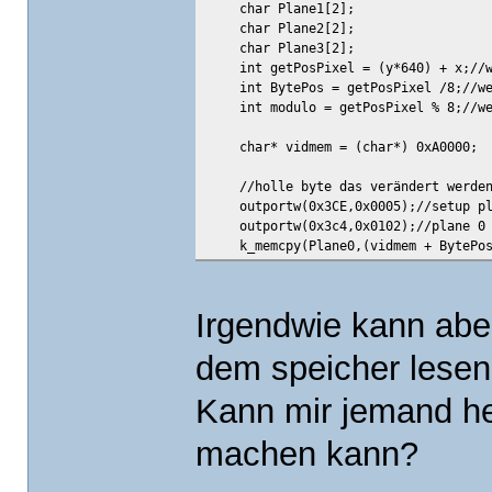
char Plane1[2];
char Plane2[2];
char Plane3[2];
int getPosPixel = (y*640) + x;//wi
int BytePos = getPosPixel /8;//wel
int modulo = getPosPixel % 8;//wel
char* vidmem = (char*) 0xA0000;
//holle byte das verändert werden 
outportw(0x3CE,0x0005);//setup pl
outportw(0x3c4,0x0102);//plane 0
k_memcpy(Plane0,(vidmem + BytePos
outportw(0x3c4,0x0202);//plane 1
k_memcpy(Plane1,(vidmem + BytePos
outportw(0x3c4,0x0402);//plane 2
Irgendwie kann abe
k_memcpy(Plane2,(vidmem + BytePos
outportw(0x3c4,0x0802);//plane 3
dem speicher lesen 
k_memcpy(Plane3,(vidmem + BytePos
outportw(0x3c4,0x0F02);//restore n
Kann mir jemand he
//ändere bits
machen kann?
switch(modulo)
{
case(0):