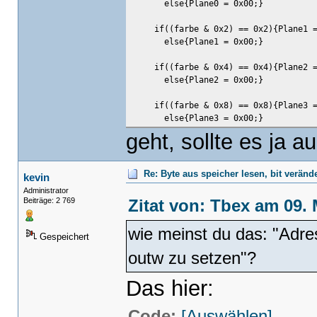
else{Plane0 = 0x00;}
if((farbe & 0x2) == 0x2){Plane1 =
else{Plane1 = 0x00;}
if((farbe & 0x4) == 0x4){Plane2 =
else{Plane2 = 0x00;}
if((farbe & 0x8) == 0x8){Plane3 =
else{Plane3 = 0x00;}
geht, sollte es ja 
outportw(0x3CE,0x0005);//setup 
outportw(0x3c4,0x0102);//plan
k_memset((char*) 0xA0000,Plane
Re: Byte aus speicher lesen, bit verän
kevin
outportw(0x3c4,0x0202);//plan
Administrator
k_memset((char*) 0xA0000,Plane
Zitat von: Tbex am 09. 
Beiträge: 2 769
outportw(0x3c4,0x0402);//plan
k_memset((char*) 0xA0000,Plane
wie meinst du das: "Adres
outportw(0x3c4,0x0802);//plan
Gespeichert
k_memset((char*) 0xA0000,Plane
outw zu setzen"?
outportw(0x3c4,0x0F02);//restor
}
Das hier:
Code:
[Auswählen]