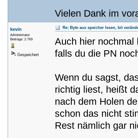
{
if((farbe & 0x1) == 0x1){Plane
Vielen Dank im vor
else{Plane0[0] &= 0x7F;}//
if((farbe & 0x2) == 0x2){Plan
Re: Byte aus speicher lesen, bit verän
kevin
else{Plane1[0] &= 0x7F;
Administrator
Auch hier nochmal 
Beiträge: 2 769
if((farbe & 0x4) == 0x4){Plan
else{Plane2[0] &= 0x7F;
falls du die PN noc
Gespeichert
if((farbe & 0x8) == 0x8){Plan
else{Plane3[0] &= 0x7F;
Wenn du sagst, das
break;
}
richtig liest, heiß
}
nach dem Holen de
//byte zurück in video speicher
outportw(0x3CE,0x0005);//setup pl
schon das nicht st
outportw(0x3c4,0x0102);//plane 0
k_memset((vidmem + BytePos), Plan
Rest nämlich gar ni
outportw(0x3c4,0x0202);//plane 1
k_memset((vidmem + BytePos), Plan
outportw(0x3c4,0x0402);//plane 2