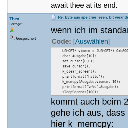
await thee at its end.
Re: Byte aus speicher lesen, bit verän
Tbex
Beiträge: 9
wenn ich im standa
Gespeichert
Code:
[Auswählen]
USHORT* vidmem = (USHORT*) 0xb800
char Ausgabe[10];
set_cursor(0,0);
save_cursor();
k_clear_screen();
printformat("hallo");
k_memcpy(Ausgabe,vidmem, 10);
printformat("\n%s",Ausgabe);
sleepSeconds(100);
kommt auch beim 2.
gehe ich aus, dass 
hier k_memcpy: