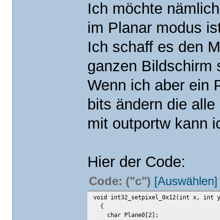
Ich möchte nämlich
im Planar modus ist
Ich schaff es den 
ganzen Bildschirm s
Wenn ich aber ein 
bits ändern die alle
mit outportw kann i
Hier der Code:
Code: ("c")
[Auswählen]
void int32_setpixel_0x12(int x, int 
{
char Plane0[2];