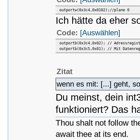
outportw(0x3c4,0x0102);//plane 0
Ich hätte da eher s
Code:
[Auswählen]
outportb(0x3c4,0x02); // Adressregis
outportb(0x3c5,0x01); // Mit Datenre
Zitat
wenn es mit: [...] geht, 
Du meinst, dein in
funktioniert? Das h
Thou shalt not follow t
await thee at its end.