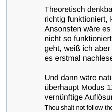
k_memset((vidmem + BytePos), Plan
Theoretisch denkba
outportw(0x3c4,0x0802);//plane 3
k_memset((vidmem + BytePos), Plan
richtig funktioniert
outportw(0x3c4,0x0F02);//restore n
}
Ansonsten wäre es
nicht so funktionie
geht, weiß ich abe
es erstmal nachles
Und dann wäre natür
überhaupt Modus 12
vernünftige Auflös
Thou shalt not follow t