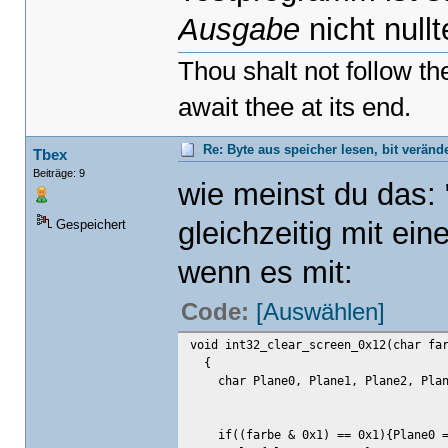
Ausgabe
nicht nullte
Thou shalt not follow t
await thee at its end.
Re: Byte aus speicher lesen, bit verän
Tbex
Beiträge: 9
wie meinst du das: 
gleichzeitig mit ei
Gespeichert
wenn es mit:
Code:
[Auswählen]
void int32_clear_screen_0x12(char fa
{
char Plane0, Plane1, Plane2, Plan
if((farbe & 0x1) == 0x1){Plane0 =