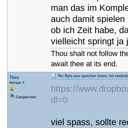
man das im Komple
auch damit spielen 
ob ich Zeit habe, d
vielleicht springt j
Thou shalt not follow t
await thee at its end.
Re: Byte aus speicher lesen, bit verän
Tbex
Beiträge: 9
https://www.drop
dl=0
Gespeichert
viel spass, sollte 