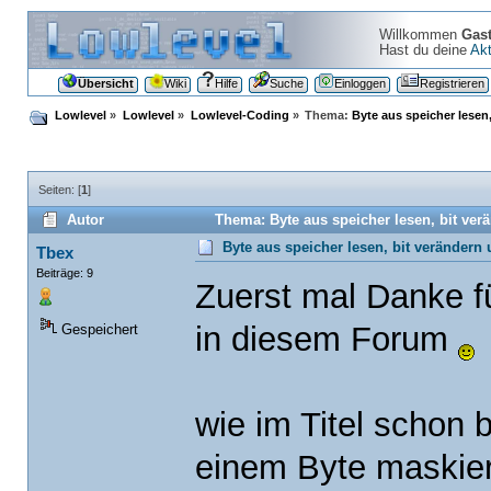
Willkommen
Gas
Hast du deine
Akt
Übersicht
Wiki
Hilfe
Suche
Einloggen
Registrieren
Lowlevel
»
Lowlevel
»
Lowlevel-Coding
»
Thema:
Byte aus speicher lesen
Seiten: [
1
]
Autor
Thema: Byte aus speicher lesen, bit ver
Byte aus speicher lesen, bit verändern
Tbex
Beiträge: 9
Zuerst mal Danke f
in diesem Forum
Gespeichert
wie im Titel schon 
einem Byte maskie