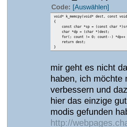
Code:
[Auswählen]
void* k_memcpy(void* dest, const voi
{
const char *sp = (const char *)sr
char *dp = (char *)dest;
for(; count != 0; count--) *dp++ 
return dest;
}
mir geht es nicht 
haben, ich möchte 
verbessern und daz
hier das einzige g
modis gefunden ha
http://webpages.cha