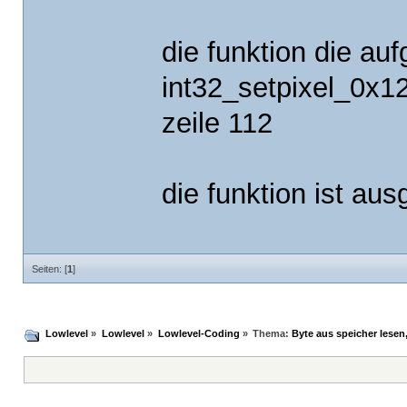
die funktion die auf
int32_setpixel_0x1
zeile 112
die funktion ist aus
Seiten: [
1
]
Lowlevel
»
Lowlevel
»
Lowlevel-Coding
»
Thema:
Byte aus speicher lesen