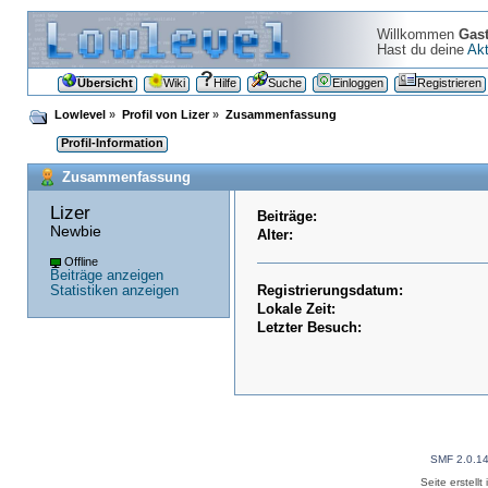
Willkommen
Gas
Hast du deine
Akt
Übersicht
Wiki
Hilfe
Suche
Einloggen
Registrieren
Lowlevel
»
Profil von Lizer
»
Zusammenfassung
Profil-Information
Zusammenfassung
Lizer 
Beiträge:
Newbie
Alter:
Offline
Beiträge anzeigen
Statistiken anzeigen
Registrierungsdatum:
Lokale Zeit:
Letzter Besuch:
SMF 2.0.1
Seite erstell