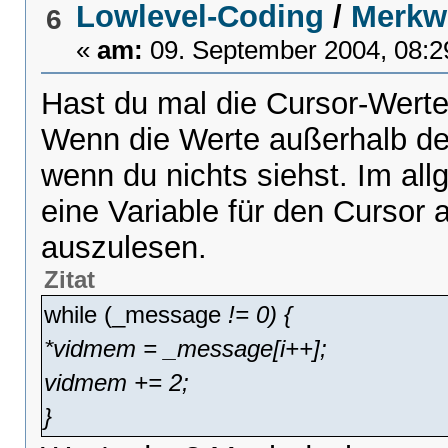
Lowlevel-Coding
/
Merkw
6
«
am:
09. September 2004, 08:2
Hast du mal die Cursor-Werte
Wenn die Werte außerhalb de
wenn du nichts siehst. Im all
eine Variable für den Cursor 
auszulesen.
Zitat
while (_message
!= 0) {
*vidmem = _message[i++];
vidmem += 2;
}