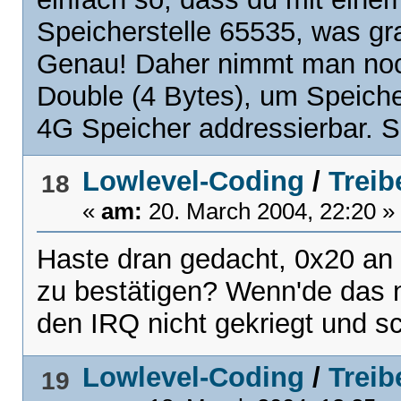
Speicherstelle 65535, was g
Genau! Daher nimmt man noc
Double (4 Bytes), um Speich
4G Speicher addressierbar. So,
Lowlevel-Coding
/
Treib
18
«
am:
20. March 2004, 22:20 »
Haste dran gedacht, 0x20 an
zu bestätigen? Wenn'de das n
den IRQ nicht gekriegt und sc
Lowlevel-Coding
/
Treib
19