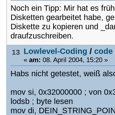
Noch ein Tipp: Mir hat es früh
Disketten gearbeitet habe, ge
Diskette zu kopieren und _d
draufzuschreiben.
Lowlevel-Coding
/
code 
13
«
am:
08. April 2004, 15:20 »
Habs nicht getestet, weiß also
mov si, 0x32000000 ; von 0x
lodsb ; byte lesen
mov di, DEIN_STRING_POI