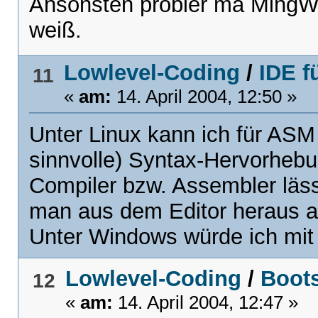
Ansonsten probier ma MingW, 
weiß.
Lowlevel-Coding
/
IDE f
11
«
am:
14. April 2004, 12:50 »
Unter Linux kann ich für ASM
sinnvolle) Syntax-Hervorheb
Compiler bzw. Assembler lässt
man aus dem Editor heraus 
Unter Windows würde ich mit
Lowlevel-Coding
/
Boots
12
«
am:
14. April 2004, 12:47 »