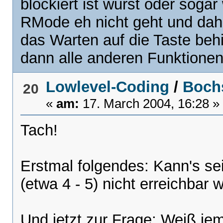
blockiert ist wurst oder soga
RMode eh nicht geht und dah
das Warten auf die Taste beh
dann alle anderen Funktione
Lowlevel-Coding
/
Bochs
20
«
am:
17. March 2004, 16:28 »
Tach!
Erstmal folgendes: Kann's se
(etwa 4 - 5) nicht erreichbar
Und jetzt zur Frage: Weiß jem