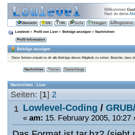
Willkommen
Gas
Hast du deine
Akt
Übersicht
Wiki
Hilfe
Suche
Einloggen
Registrieren
Lowlevel
»
Profil von Lizer
»
Beiträge anzeigen
»
Nachrichten
Profil-Information
Beiträge anzeigen
Diese Sektion erlaubt es dir alle Beiträge dieses Mitglieds zu sehen. Beachte, dass 
Nachrichten
Themen
Dateianhänge
Nachrichten - Lizer
Seiten: [
1
]
2
Lowlevel-Coding
/
GRUB/
1
«
am:
15. February 2005, 10:27 
Das Format ist tar.bz2 (sieht