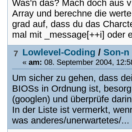
Was'n das? Mach doch aus vi
Array und berechne die werte m
grad auf, dass du das Charcte
mal mit _message[++i] oder e
Lowlevel-Coding
/
Son-n 
7
«
am:
08. September 2004, 12:5
Um sicher zu gehen, dass dein
BIOSs in Ordnung ist, besorg 
(googlen) und überprüfe darin 
In der Liste ist vermerkt, we
was anderes/unerwartetes/...