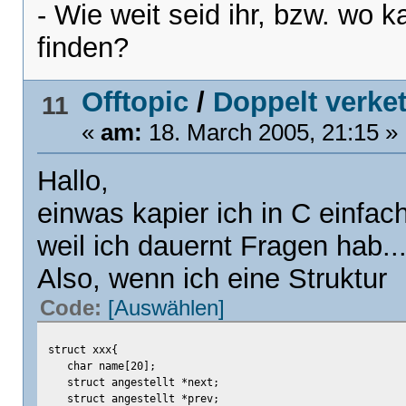
- Wie weit seid ihr, bzw. wo 
finden?
Offtopic
/
Doppelt verket
11
«
am:
18. March 2005, 21:15 »
Hallo,
einwas kapier ich in C einfach 
weil ich dauernt Fragen hab..
Also, wenn ich eine Struktur
Code:
[Auswählen]
struct xxx{
char name[20];
struct angestellt *next;
struct angestellt *prev;