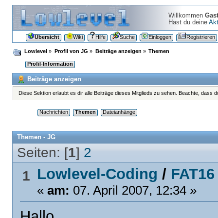
Willkommen
Gas
Hast du deine
Akt
Übersicht
Wiki
Hilfe
Suche
Einloggen
Registrieren
Lowlevel
»
Profil von JG
»
Beiträge anzeigen
»
Themen
Profil-Information
Beiträge anzeigen
Diese Sektion erlaubt es dir alle Beiträge dieses Mitglieds zu sehen. Beachte, dass 
Nachrichten
Themen
Dateianhänge
Themen - JG
Seiten: [
1
]
2
Lowlevel-Coding
/
FAT16
1
«
am:
07. April 2007, 12:34 »
Hallo,