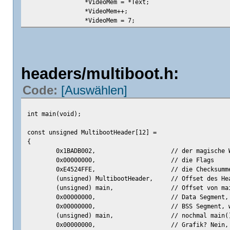
*VideoMem = *Text;
*VideoMem++;
*VideoMem = 7;
*VideoMem++;
*Text++;
}
return(0);
headers/multiboot.h:
}
Code:
[Auswählen]
int main(void);
const unsigned MultibootHeader[12] =
{
0x1BADB002,
// der magische 
0x00000000,
// die Flags
0xE4524FFE,
// die Checksumm
(unsigned) MultibootHeader,
// Offset des He
(unsigned) main,
// Offset von ma
0x00000000,
// Data Segment,
0x00000000,
// BSS Segment, 
(unsigned) main,
// nochmal main(
0x00000000,
// Grafik? Nein,