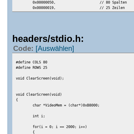
0x00000050,
// 80 Spalten
0x00000019,
// 25 Zeilen
0x00000000
// 0 BPP, wir si
};
headers/stdio.h:
Code:
[Auswählen]
#define COLS 80
#define ROWS 25
void ClearScreen(void);
void ClearScreen(void)
{
char *VideoMem = (char*)0xB8000;
int i;
for(i = 0; i == 2000; i++)
{