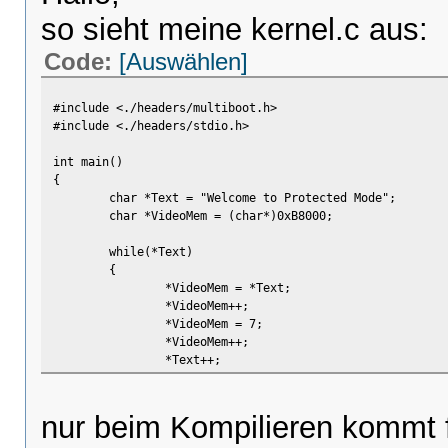
so sieht meine kernel.c aus:
Code:
[Auswählen]
#include <./headers/multiboot.h>
#include <./headers/stdio.h>
int main()
{
char *Text = "Welcome to Protected Mode";
char *VideoMem = (char*)0xB8000;
while(*Text)
{
*VideoMem = *Text;
*VideoMem++;
*VideoMem = 7;
*VideoMem++;
*Text++;
}
return(0);
nur beim Kompilieren kommt f
}