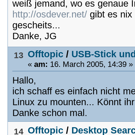
weiß jemand, wo es genaue In
http://osdever.net/
gibt es nix
gescheits...
Danke, JG
Offtopic
/
USB-Stick und
13
«
am:
16. March 2005, 14:39 »
Hallo,
ich schaff es einfach nicht 
Linux zu mounten... Könnt ihr
Danke schon mal.
Offtopic
/
Desktop Searc
14