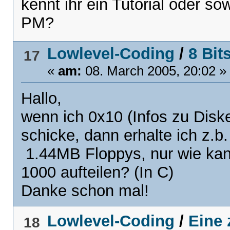
kennt ihr ein Tutorial oder s
PM?
Lowlevel-Coding
/
8 Bit
17
«
am:
08. March 2005, 20:02 »
Hallo,
wenn ich 0x10 (Infos zu Dis
schicke, dann erhalte ich z.b
1.44MB Floppys, nur wie kan
1000 aufteilen? (In C)
Danke schon mal!
Lowlevel-Coding
/
Eine 
18