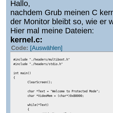
Hallo,
nachdem Grub meinen C kernel
der Monitor bleibt so, wie er
Hier mal meine Dateien:
kernel.c:
Code:
[Auswählen]
#include "./headers/multiboot.h"
#include "./headers/stdio.h"
int main()
{
ClearScreen();
char *Text = "Welcome to Protected Mode";
char *VideoMem = (char*)0xB8000;
while(*Text)
{