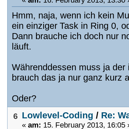
«
am:
16. February 2013, 13:30 
Hmm, naja, wenn ich kein Mul
ein einziger Task in Ring 0, o
Dann brauche ich doch nur no
läuft.
Währenddessen muss ja der in
brauch das ja nur ganz kurz 
Oder?
Lowlevel-Coding
/
Re: Wa
6
«
am:
15. February 2013, 16:05 