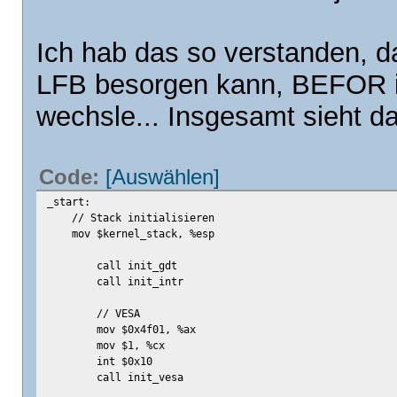
Ich hab das so verstanden, d
LFB besorgen kann, BEFOR i
wechsle... Insgesamt sieht d
Code:
[Auswählen]
_start:
// Stack initialisieren
mov $kernel_stack, %esp
call init_gdt
call init_intr
// VESA
mov $0x4f01, %ax
mov $1, %cx
int $0x10
call init_vesa