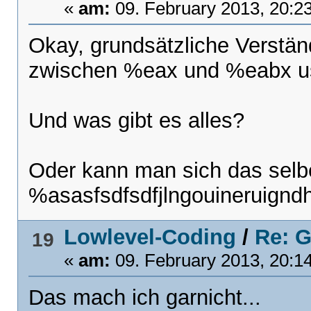
«
am:
09. February 2013, 20:2
Okay, grundsätzliche Verstän
zwischen %eax und %eabx u
Und was gibt es alles?
Oder kann man sich das selb
%asasfsdfsdfjlngouineruign
Lowlevel-Coding
/
Re: G
19
«
am:
09. February 2013, 20:1
Das mach ich garnicht...