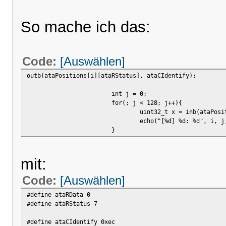
So mache ich das:
Code:
[Auswählen]
outb(ataPositions[i][ataRStatus], ataCIdentify);
int j = 0;
for(; j < 128; j++){
uint32_t x = inb(ataPosi
echo("[%d] %d: %d", i, j
}
mit:
Code:
[Auswählen]
#define ataRData 0
#define ataRStatus 7
#define ataCIdentify 0xec