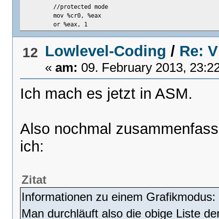
//protected mode
mov %cr0, %eax
or %eax, 1
mov %eax, %cr0
Lowlevel-Coding
/
Re: 
12
// C-Code aufrufen
call init
«
am:
09. February 2013, 23:2
// Falls wir jemals aus init zurueckkommen sollten, s
// halten einfach den Prozessor an. (man braucht ihn j
Ich mach es jetzt in ASM.
_stop:
cli
hlt
Also nochmal zusammenfasse
// Sollte es doch weitergehen, probieren wir erneut d
jmp _stop
ich:
Zitat
Informationen zu einem Grafikmodus:
Man durchläuft also die obige Liste de