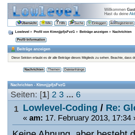
Willkommen
Gas
Hast du deine
Akt
Übersicht
Wiki
Hilfe
Suche
Einloggen
Registrieren
Lowlevel
»
Profil von KtmnjjpfjsFvzG
»
Beiträge anzeigen
»
Nachrichten
Profil-Information
Beiträge anzeigen
Diese Sektion erlaubt es dir alle Beiträge dieses Mitglieds zu sehen. Beachte, dass 
Nachrichten
Themen
Dateianhänge
Nachrichten - KtmnjjpfjsFvzG
Seiten: [
1
]
2
3
...
6
Lowlevel-Coding
/
Re: Gl
1
«
am:
17. February 2013, 17:34 
Keine Ahnung, aber besteht d