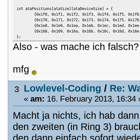
int ataPositions[ataSize][ataDeviceSize] = {
{0x1f0, 0x1f1, 0x1f2, 0x1f3, 0x1f4, 0x1f5, 0x1f6
{0x170, 0x171, 0x172, 0x173, 0x174, 0x175, 0x176
{0x1e8, 0x1e9, 0x1ea, 0x1eb, 0x1ec, 0x1ed, 0x1ee
{0x168, 0x169, 0x16a, 0x16b, 0x16c, 0x16d, 0x16e
};
Also - was mache ich falsch
mfg
Lowlevel-Coding
/
Re: Wa
3
«
am:
16. February 2013, 16:34 
Macht ja nichts, ich hab dann 
den zweiten (in Ring 3) brauc
den dann einfach sofort wiede