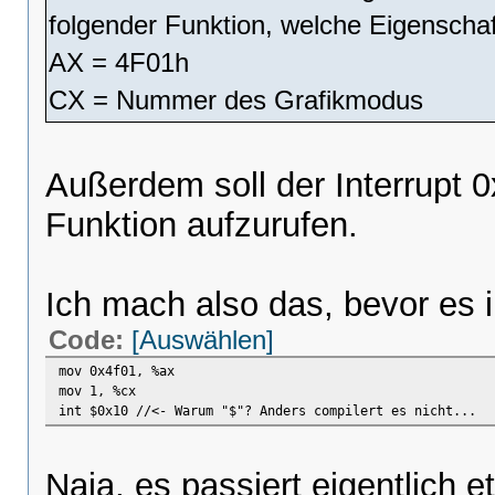
folgender Funktion, welche Eigenscha
AX = 4F01h
CX = Nummer des Grafikmodus
Außerdem soll der Interrupt 
Funktion aufzurufen.
Ich mach also das, bevor es 
Code:
[Auswählen]
mov 0x4f01, %ax
mov 1, %cx
int $0x10 //<- Warum "$"? Anders compilert es nicht...
Naja, es passiert eigentlich 