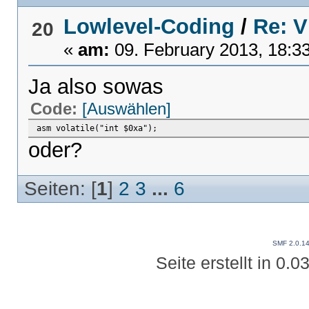
Lowlevel-Coding
/
Re: 
20
«
am:
09. February 2013, 18:3
Ja also sowas
Code:
[Auswählen]
asm volatile("int $0xa");
oder?
Seiten: [
1
]
2
3
...
6
SMF 2.0.1
Seite erstellt in 0